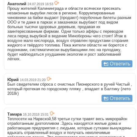
Анатолий
24.07.2019 16:53
Прошу жителей Калининграда и области всячески пресекать
незаконные вырубки лесов в регионе. Коррумпированные
чиновники за бабки выдают (продают) порубочные билеты разным
ООО и те даже в парках и заказниках вырубают под видом
больных тысячи здоровых деревьев, продавая их
заинтересованным фирмам. Одни только афёры с переводом
леса перед вырубкой в ведение Минобороны чего стоят! Итак в
воздухе мало кислорода, воздух отравлен продуктами сгорания
жидкого и твёрдого топлива. Пока жители области не борются с
подонками, систематически вырубающими лес на прлодажу,
будет наблюдаться ухудшение экологии и рост заболеваний
лёгких.
Ответить
Юрий
14.03.2019 21:20
Был свидетелем сброса с очистных Пионерского в ручей Чистый ,
который протекая по городскому пляжу , впадает в Балтику (лето
2018г)
Ответить
Тамара
16.10.2018 15:01
Теплосети на Нарвской,58 третьи сутки травят весь микрорайон
отработанным дизтопливом .Здесь находятся жилые дома и
работающие предприятия с людьми, которые сутками вынуждены
вдыхать отравленный воздух и получать неизлечимые