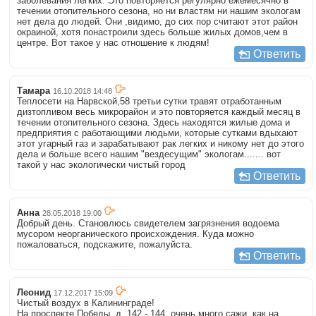
заболевания легких. Это повторяется регулярно ежемесячно в
течении отопительного сезона, но ни властям ни нашим экологам
нет дела до людей. Они ,видимо, до сих пор считают этот район
окраиной, хотя понастроили здесь больше жилых домов,чем в
центре. Вот такое у нас отношение к людям!
Ответить
Тамара
16.10.2018 14:48
Теплосети на Нарвской,58 третьи сутки травят отработанным
дизтопливом весь микрорайон и это повторяется каждый месяц в
течении отопительного сезона. Здесь находятся жилые дома и
предприятия с работающими людьми, которые сутками вдыхают
этот угарный газ и зарабатывают рак легких и никому нет до этого
дела и больше всего нашим "вездесущим" экологам....... вот
такой у нас экологически чистый город
Ответить
Анна
28.05.2018 19:00
Добрый день. Становлюсь свидетелем загрязнения водоема
мусором неорганического происхождения. Куда можно
пожаловаться, подскажите, пожалуйста.
Ответить
Леонид
17.12.2017 15:09
Чистый воздух в Калининграде!
На проспекте Победы, д. 142 - 144, очень много сажи, как на