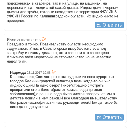
подоконниках в квартире, так и на улице, на машинах, на
деревьях и т.д., люди этой сажей дышат. Рядом дымят черным
дымом две трубы, которые находятся на территории ФКУ ИК-8
УФСИН России по Калининградской области. Их видно никто не
проверяет.
Ответить
Ирек
21.06.2017 11:15
Правдиво и точно. Правительству области необходимо
задуматься. У нас в Светлогорске вырубаются леса под
застройку и никому дела нет, хотя законом это запрещено.
Алиханов ввёл мораторий на строительство но не известно
надолго ли.
Надежда
23.11.2017 10:08
К сожалению,Светлогорск стал худшим из всех курортных
городов Калининградской области,а ведь когда-то он был
лидирующим.На одно озеро"Тихое"страшно смотреть
превратили его в болото(растет камыш,вода грязная
заболоченная),а раньше вода была чистая прозрачная,мы в
детстве ловили в нем раков.И все благодаря вмешательству
безграмотных.пофигистичных руководителей.Немцы такое бы
никогда не допустили.
Ответить