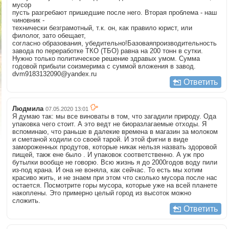
мусор
пусть разгребают пришедшие после него. Вторая проблема - наш
чиновник -
технически безграмотный, т.к. он, как правило юрист, или
филолог, зато обещает,
согласно образования, убедительно!Базоваяпроизводительность
завода по переработке ТКО (ТБО) равна на 200 тонн в сутки.
Нужно только политическое решение здравых умом. Сумма
годовой прибыли соизмерима с суммой вложения в завод.
dvm9183132090@yandex.ru
Ответить
Людмила
07.05.2020 13:01
Я думаю так: мы все виноваты в том, что загадили природу. Ода
упаковка чего стоит. А это ведт не биоразлагаемые отходы. Я
вспоминаю, что раньше в далекие времена в магазин за молоком
и сметаной ходили со своей тарой. И этой фигни в виде
замороженных продутов, которые никак нельзя назвать здоровой
пищей, такж ене было . И упаковок соответственно. А уж про
бутылки вообще не говорю. Всю жизнь я до 2000годов воду пили
из-под крана. И она не воняла, как сейчас. То есть мы хотим
красиво жить, и не знаем при этом что сколько мусора после нас
остается. Посмотрите горы мусора, которые уже на всей планете
накоплены. Это примерно целый город из высоток можно
сложить.
Ответить