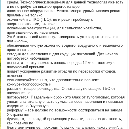
среды. Технологическиерешения для данной технологии уже есть
и не потребуется никакое дорогостоящее
иностранное оборудование. Низкотемпературный пиролиз решит
проблемы не только
экологией и с ТКО (ТБО), но и решит проблему с
энергоносителями, включая
локальные электростанции, для сельского хозяйства,
промышленности, населения.
Этой технологией можно культивировать уже закрытые свалки
под «ноль»,
обеспечивая чистую экологию водного, воздушного и земельного
пространства
сегодня для населения и для будущих поколений. Для начала
потребуется небольшие
деньги, а т.к. окупаемость завода порядка 12 мес., поэтому с
получаемой прибыли
пойдёт ускоренное развитие отрасли по переработки отходов,
включая
сельскохозяйственных, что дополнительно повысит
конкурентоспособность и
развития товаропроизводства. Оплата за утилизацию ТБО от
населения не
потребуется. Раздельный сбор - это блаж от тупоголовых, которая
уносит значительнуючасть суммы взносов населения и повышает
издержки на "мусорную
реформу" - все должно по возможности сортироваться на заводе.
У страны нет
будущего, т.к. каждый временщик у власти, попав на должность,
как правило по
блату или купив её, проходит "стадию начального накопления", а