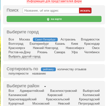
Информация для представителей фирм
Поиск
на карте
Выберите город
Все
Москва
Астрахань
Владивосток
Санкт-Петербург
Волгоград
Екатеринбург
Казань
Киев
Краснодар
Красноярск
Нижний Новгород
Новосибирск
Омск
Ростов-на-Дону
Рязань
Самара
Уфа
Челябинск
Выбрать другой город
Сортировать по
количеству отзывов
рейтингу
популярности
названию
Выберите район
Все
Адмиралтейский
Василеостровский
Выборгский
Калининский
Кировский
Колпинский
Красногвардейский
Красносельский
Кронштадский
Курортный
Московский
Невский
Петроградский