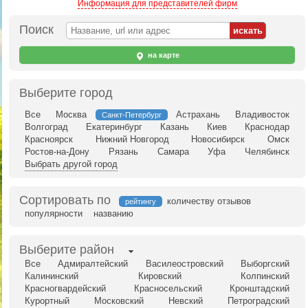
Информация для представителей фирм
Поиск
на карте
Выберите город
Все
Москва
Астрахань
Владивосток
Санкт-Петербург
Волгоград
Екатеринбург
Казань
Киев
Краснодар
Красноярск
Нижний Новгород
Новосибирск
Омск
Ростов-на-Дону
Рязань
Самара
Уфа
Челябинск
Выбрать другой город
Сортировать по
количеству отзывов
рейтингу
популярности
названию
Выберите район
Все
Адмиралтейский
Василеостровский
Выборгский
Калининский
Кировский
Колпинский
Красногвардейский
Красносельский
Кронштадский
Курортный
Московский
Невский
Петроградский