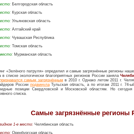
место:
Белгородская область
место:
Курская область
место:
Ульяновская область
место:
Алтайский край
место:
Чувашская Республика
место:
Томская область
 место:
Мурманская область
инг «Зелёного патруля» определил и самые загрязнённые регионы нашей
а в списке экологически благоприятных регионов России заняла
Челяби
признавался самым загрязнённым
в 2010 г. Однако летом 2011 г. Челя
айдеров России
подвинула
Тульская область, а по итогам 2011 г. 74-
видные позиции Свердловской и Московской областям. Но сегодня
тивного списка.
Самые загрязнённые регионы Р
видное 1-е место:
Челябинская область
место:
Оренбургская область