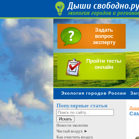
Задать
вопрос
эксперту
Пройти тесты
онлайн
Экология городов России
Заг
Популярные статьи
Дыши
Сам
Новости экологии
Чистый воздух ►
Как очистить воздух