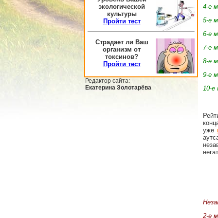
экологической
4-е 
культуры
5-е 
Пройти тест
6-е 
Страдает ли Ваш
7-е 
организм от
токсинов?
8-е 
Пройти тест
9-е 
Редактор сайта:
Екатерина Золотарёва
10-е
Рейт
конц
уже
аутс
неза
нега
Неза
2-е 