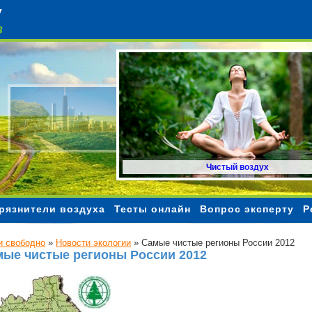
Чистый воздух
рязнители воздуха
Тесты онлайн
Вопрос эксперту
Р
 свободно
»
Новости экологии
»
Самые чистые регионы России 2012
ые чистые регионы России 2012