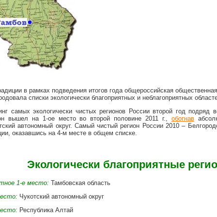
радиции в рамках подведения итогов года общероссийская общественная
родовала списки экологически благоприятных и неблагоприятных област
инг самых экологически чистых регионов России второй год подряд 
он вышел на 1-ое место во второй половине 2011 г.,
обогнав
абсолю
тский автономный округ. Самый чистый регион России 2010 – Белгородс
ции, оказавшись на 4-м месте в общем списке.
Экологически благоприятные регио
тное 1-е место:
Тамбовская область
место:
Чукотский автономный округ
место:
Республика Алтай