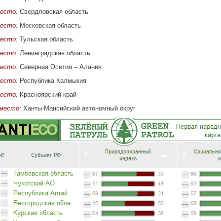
место:
Свердловская область
место:
Московская область
место:
Тульская область
место:
Ленинградская область
место:
Северная Осетия – Алания
место:
Республика Калмыкия
место:
Красноярский край
 место:
Ханты-Мансийский автономный округ