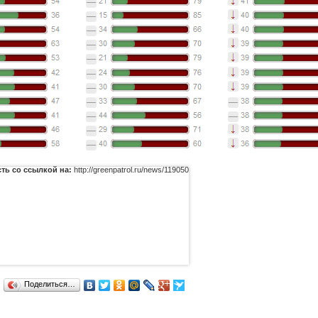
ть со ссылкой на:
http://greenpatrol.ru/news/119050
Поделиться…