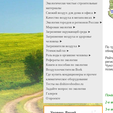
Экологически чистые строительные
материалы
Свежий воздух для дома и офиса ►
Качество воздуха в мегаполисах ►
Экология городов и регионов России ►
Мировая экология ►
Загрязнение окружающей среды ►
Загрязнение воздуха и здоровье
человека ►
Загрязнители воздуха ►
По т
Углекислый газ ►
обна
Роль воды в организме человека ►
Рейт
Рефераты по экологии
реги
Книги и пособия по экологии
Чуко
пози
Воздухоочистители Bork
Где купить кондиционеры и прочее
климатическое оборудование
Тесты на dishisvobodno.ru
Задайте вопрос по экологии
Галерея
Почё
О проекте
2-е 
3-е 
Уровень Вашей