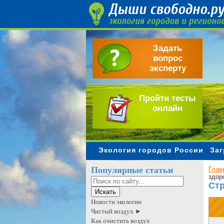
Задать
вопрос
эксперту
Пройти тесты
онлайн
Экология городов России
Заг
Популярные статьи
Глав
здор
Стр
Новости экологии
Чистый воздух ►
Как очистить воздух