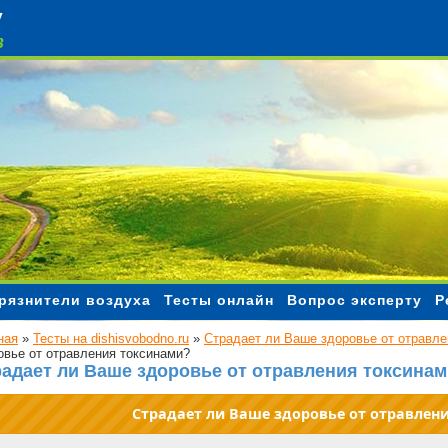
рязнители воздуха
Тесты онлайн
Вопрос эксперту
Р
ная
»
Тесты на dishisvobodno.ru
»
Страдает ли Ваше здоровье от отравле
овье от отравления токсинами?
адает ли Ваше здоровье от отравления токсина
Страдает ли Ваше здоровье от отравлен