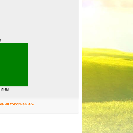
8
чины
ления токсинами?»