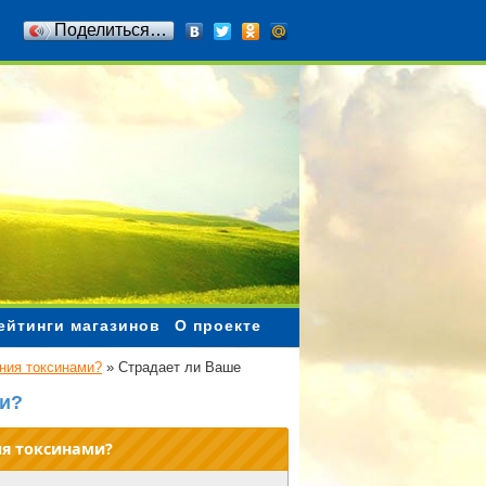
Поделиться…
ейтинги магазинов
О проекте
ния токсинами?
»
Страдает ли Ваше
ми?
ия токсинами?