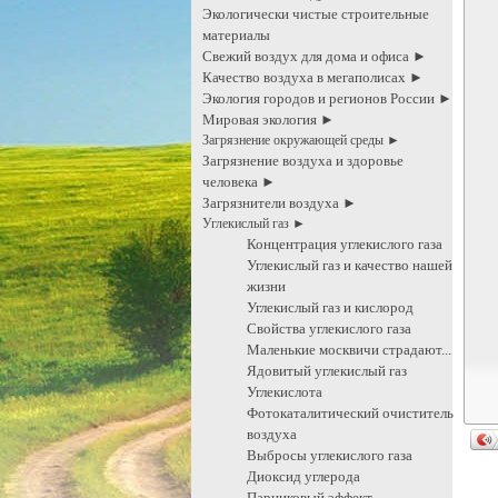
Экологически чистые строительные
материалы
Свежий воздух для дома и офиса ►
Качество воздуха в мегаполисах ►
Экология городов и регионов России ►
Мировая экология ►
Загрязнение окружающей среды ►
Загрязнение воздуха и здоровье
человека ►
Загрязнители воздуха ►
Углекислый газ ►
Концентрация углекислого газа
Углекислый газ и качество нашей
жизни
Углекислый газ и кислород
Свойства углекислого газа
Маленькие москвичи страдают...
Ядовитый углекислый газ
Углекислота
Фотокаталитический очиститель
воздуха
Выбросы углекислого газа
Диоксид углерода
Парниковый эффект