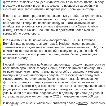
фотокаталитические процессы уничтожения эко-загрязнителей в воде
и воздухе в десятки и сотни раз дешевле процессов адсорбции и
сжигания этих загрязнителей на уровне ppb ÷ ppm концентраций.
В сотнях патентах предлагались различные устройства для очистки
воздуха от запахов в помещениях, в холодильниках, в системах
вентиляции и кондиционирования воздуха. Фотокаталитические
приборы выпускались как крупными фирмами типа Calgon Carbon
(США), Hitachi и Daikin (Япония), так и десятками более мелких
компаний по всему свету.
В 2004-2007 гг. в Национальной лаборатории США им. Lawrence
Berkeley под руководством доктора J. Hodgson были проведены
тщательные исследования применимости фотокатализа на TiO2 для
очистки от органических загрязнений в воздухе на уровне ppb. На
основании этого всестороннего исследования были сделаны два
основных вывода.
Первый – фотокатализ действительно очищает воздух практически от
всех типов органических загрязнений, появляющихся в помещениях
от различных источников, а именно от стройматериалов и мебели, от
моющих и дезинфицирующих средств, от газообразных продуктов
жизнедеятельности человека (запах кухни и т.п.). Использование
фотокаталитических рециркуляторов вместе с фильтровальными
установками
может
в два раза снизить затраты на кондиционирование
(подогрев или охлаждение) приточного воздуха просто за счёт
уменьшения его объёма, подаваемого в единицу времени, до уровня
устанавливающего концентрацию CO2 в помещении ниже 800 ppm.
В предыдущем абзаце ключевым является слово «
может
», поскольку