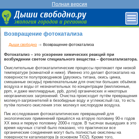
Полная версия
Возвращение фотокатализа
Дыши свободно
Возвращение фотокатализа
Фотокатализ – это ускорение химических реакций при
возбуждении светом специального вещества – фотокатализатора.
Окислительные фотокаталитические процессы протекают при низкой
температуре (комнатной и ниже). Именно это делает фотокатализ на
поверхности полупроводников (двуокись титана, окись цинка,
смешанные оксиды) привлекательным для очистки больших объёмов
воздуха и воды от незначительных по концентрации (миллионные,
ppm, и даже миллиардные, ppb, доли) органических и некоторых
неорганических загрязнений. Очистка происходит путём превращения
молекул-загрязнителей в безобидные воду и углекислый газ, то есть
путём полного окисления этих молекул кислородом воздуха.
Пик исследования фотокаталитических превращений для
экологических применений пришёлся на вторую половину 90-х годов
ХХ века и первую половину 2000-х годов. В тысячах вышедших в это
время научных статей было показано, что практически все
органические соединения могут быть полностью окислены на
поверхности катализатора (в основном TiO2). Кроме того,