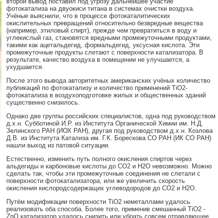
второй вывод поставил под угрозу дальнейшее участие
фотокатализа на двуокиси титана в системах очистки воздуха.
Учёные выяснили, что в процессе фотокаталитических
окислительных превращений относительно безвредные вещества
(например, этиловый спирт), прежде чем превратиться в воду и
углекислый газ, становятся вредными промежуточными продуктами,
такими как ацетальдегид, формальдегид, уксусная кислота. Эти
промежуточные продукты слетают с поверхности катализатора. В
результате, качество воздуха в помещении не улучшается, а
ухудшается.
После этого вывода авторитетных американских учёных количество
публикаций по фотокатализу и количество применений TiO2-
фотокатализа в воздухоподготовке жилых и общественных зданий
существенно снизилось.
Однако две группы российских специалистов, одна под руководством
д.х.н. Субботиной И.Р. из Института Органической Химии им. Н.Д.
Зелинского РАН (ИОХ РАН), другая под руководством д.х.н. Козлова
Д.В. из Института Катализа им. Г.К. Борескова СО РАН (ИК СО РАН)
нашли выход из патовой ситуации.
Естественно, изменить путь полного окисления спиртов через
альдегиды и карбоновые кислоты до CO2 и Н2О невозможно. Можно
сделать так, чтобы эти промежуточные соединения не слетали с
поверхности фотокатализатора, или же увеличить скорость
окисления кислородсодержащих углеводородов до CO2 и H2O.
Путём модификации поверхности TiO2 неметаллами удалось
реализовать оба способа. Более того, применив смешанный TiO2 -
ZnO катализатор удалось снизить или убрать совсем отравляющее