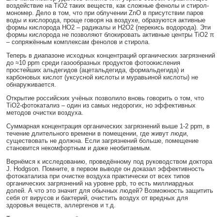
воздействие на TiO2 таких веществ, как сложные фенолы и стирол-
мономер. Дело в том, что при облучении ZnO в присутствии паров
воды и кислорода, проще говоря на воздухе, образуются активные
формы кислорода НО2 – радикалы и Н2О2 (перекись водорода). Эти
формы кислорода не позволяют блокировать активные центры TiO2 π
– сопряжённым комплексам фенолов и стирола.
Теперь в диапазоне исходных концентраций органических загрязнений
до ≈10 ppm среди газообразных продуктов фотоокисления
простейших альдегидов (ацетальдегида, формальдегида) и
карбоновых кислот (уксусной кислоты и муравьиной кислоты) не
обнаруживается.
Открытие российских учёных позволило вновь говорить о том, что
TiO2-фотокатализ – один из самых недорогих, но эффективных
методов очистки воздуха.
Суммарная концентрация органических загрязнений выше 1-2 ppm, в
течение длительного времени в помещении, где живут люди,
существовать не должна. Если загрязнений больше, помещение
становится некомфортным и даже необитаемым.
Вернёмся к исследованию, проведённому под руководством доктора
J. Hodgson. Помните, в первом выводе он доказал эффективность
фотокатализа при очистке воздуха практически от всех типов
органических загрязнений на уровне ppb, то есть миллиардных
долей. А что это значит для обычных людей? Возможность защитить
себя от вирусов и бактерий, очистить воздух от вредных для
здоровья веществ, аллергенов и т.д.