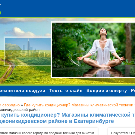
Чистый воздух
рязнители воздуха
Тесты онлайн
Вопрос эксперту
Р
 свободно
»
Где купить кондиционер? Магазины климатической техники
оникидзевский район
 купить кондиционер? Магазины климатической т
жоникидзевском районе в Екатеринбурге
авьте магазин своего города по продаже техники для очистки
Покупатель! Ос