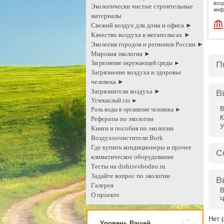
воз
Экологически чистые строительные
инф
материалы
Свежий воздух для дома и офиса ►
Качество воздуха в мегаполисах ►
Экология городов и регионов России ►
Мировая экология ►
Загрязнение окружающей среды ►
П
Загрязнение воздуха и здоровье
человека ►
Загрязнители воздуха ►
В
Углекислый газ ►
В
Роль воды в организме человека ►
К
Рефераты по экологии
Книги и пособия по экологии
Воздухоочистители Bork
Где купить кондиционеры и прочее
С
климатическое оборудование
Тесты на dishisvobodno.ru
Задайте вопрос по экологии
В
Галерея
В
О проекте
Ч
Нет 
Уровень Вашей