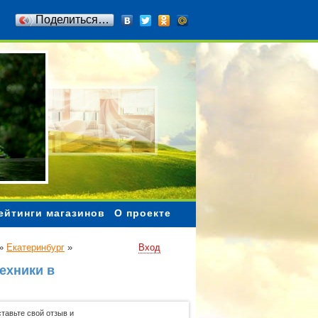
Поделиться…
ейтинги магазинов
О проекте
»
Екатеринбург
»
Вход
ехники в
тавьте свой отзыв и