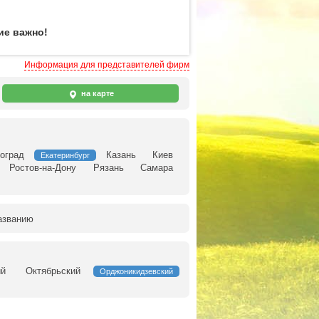
ие важно!
Информация для представителей фирм
на карте
оград
Казань
Киев
Екатеринбург
Ростов-на-Дону
Рязань
Самара
азванию
ий
Октябрьский
Орджоникидзевский