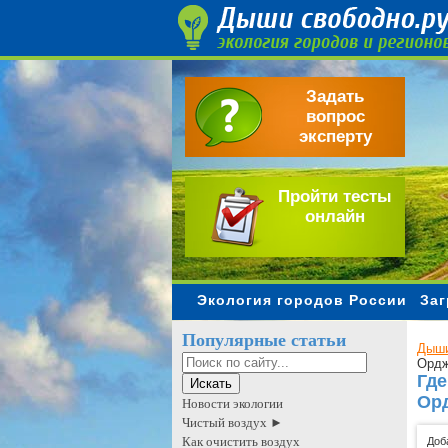
Задать
вопрос
эксперту
Пройти тесты
онлайн
Экология городов России
Заг
Популярные статьи
Дыши
Ордж
Где
Орд
Новости экологии
Чистый воздух ►
Как очистить воздух
Доб