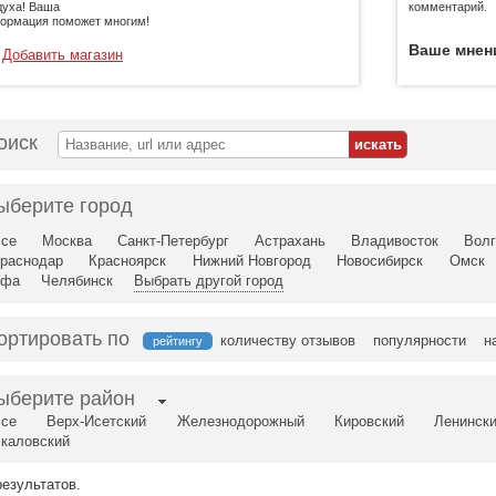
духа! Ваша
комментарий.
ормация поможет многим!
Ваше мнен
Добавить магазин
оиск
ыберите город
се
Москва
Санкт-Петербург
Астрахань
Владивосток
Волг
раснодар
Красноярск
Нижний Новгород
Новосибирск
Омск
Уфа
Челябинск
Выбрать другой город
ортировать по
количеству отзывов
популярности
н
рейтингу
ыберите район
се
Верх-Исетский
Железнодорожный
Кировский
Ленинск
каловский
результатов.