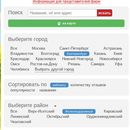
Информация для представителей фирм
Поиск
на карте
Выберите город
Все
Москва
Санкт-Петербург
Астрахань
Владивосток
Волгоград
Казань
Киев
Екатеринбург
Краснодар
Красноярск
Нижний Новгород
Новосибирск
Омск
Ростов-на-Дону
Рязань
Самара
Уфа
Челябинск
Выбрать другой город
Сортировать по
количеству отзывов
рейтингу
популярности
названию
Выберите район
Все
Верх-Исетский
Кировский
Железнодорожный
Ленинский
Октябрьский
Орджоникидзевский
Чкаловский