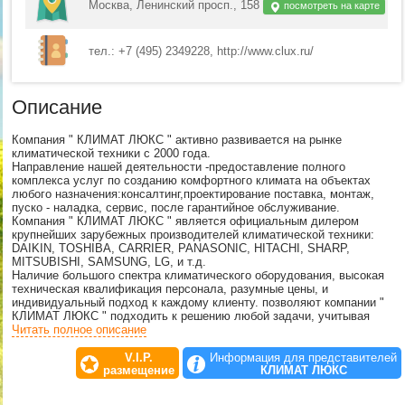
Москва, Ленинский просп., 158
посмотреть на карте
тел.: +7 (495) 2349228, http://www.clux.ru/
Описание
Компания " КЛИМАТ ЛЮКС " активно развивается на рынке
климатической техники с 2000 года.
Направление нашей деятельности -предоставление полного
комплекса услуг по созданию комфортного климата на объектах
любого назначения:консалтинг,проектирование поставка, монтаж,
пуско - наладка, сервис, после гарантийное обслуживание.
Компания " КЛИМАТ ЛЮКС " является официальным дилером
крупнейших зарубежных производителей климатической техники:
DAIKIN, TOSHIBA, CARRIER, PANASONIC, HITACHI, SHARP,
MITSUBISHI, SAMSUNG, LG, и т.д.
Наличие большого спектра климатического оборудования, высокая
техническая квалификация персонала, разумные цены, и
индивидуальный подход к каждому клиенту. позволяют компании "
КЛИМАТ ЛЮКС " подходить к решению любой задачи, учитывая
особенности каждого конкретного объекта, и предлагать наиболее
Читать полное описание
эффективные варианты решения.
V.I.P.
Информация для представителей
УСЛУГИ
размещение
КЛИМАТ ЛЮКС
Компания " КЛИМАТ ЛЮКС " выполняет полный комплекс услуг,
связанных с созданием комфортного климата в помещениях любого