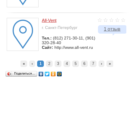
All-Vent
г. Санкт-Петербург
1 отзыв
Тел.:
(812) 271-30-11, (901)
320-28-40
Сайт:
http://www.all-vent.ru
«
‹
1
2
3
4
5
6
7
›
»
Поделиться…