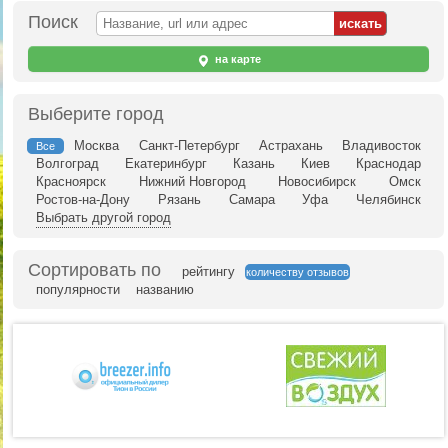
Поиск
на карте
Выберите город
Москва
Санкт-Петербург
Астрахань
Владивосток
Все
Волгоград
Екатеринбург
Казань
Киев
Краснодар
Красноярск
Нижний Новгород
Новосибирск
Омск
Ростов-на-Дону
Рязань
Самара
Уфа
Челябинск
Выбрать другой город
Сортировать по
рейтингу
количеству отзывов
популярности
названию