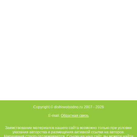
Copyright © dishisvobodno.ru 2007 -
2026
E-mail:
Обратная связь
Заимствование материалов нашего сайта возможно только при условии
указания авторства и размещения активной ссылки на авторов.
Нарушения строго отслеживаются. Ссылку на наш сайт, вы можете найти