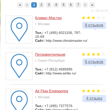
«
‹
1
2
3
4
5
6
7
›
»
1—10 из 61.
Климат-Мастер
г. Москва
8 отзывов
Тел.:
+7 (495) 6021156, 787-
15-69
Сайт:
http://www.climatmaster.ru/
Петровентиляция
г. Санкт-Петербург
6 отзывов
Тел.:
+7 (812) 4585895
Сайт:
http://www.airlite.ru/
Air Flow Engineering
г. Москва
4 отзыва
Тел.:
+7 (495) 7377576
Сайт:
http://www.airflow.ru/