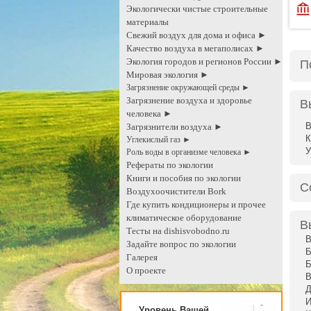
Экологически чистые строительные
материалы
Свежий воздух для дома и офиса ►
Качество воздуха в мегаполисах ►
Экология городов и регионов России ►
П
Мировая экология ►
Загрязнение окружающей среды ►
Загрязнение воздуха и здоровье
В
человека ►
В
Загрязнители воздуха ►
К
Углекислый газ ►
Роль воды в организме человека ►
Рефераты по экологии
Книги и пособия по экологии
С
Воздухоочистители Bork
Где купить кондиционеры и прочее
климатическое оборудование
В
Тесты на dishisvobodno.ru
В
Задайте вопрос по экологии
Б
Галерея
Б
О проекте
В
Д
И
Уровень Вашей