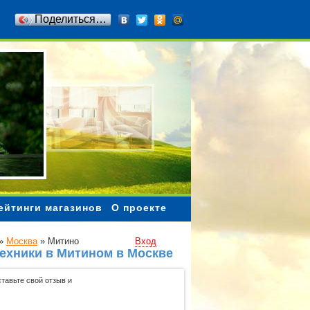
Поделиться…
ейтинги магазинов
О проекте
»
Москва
»
Митино
Вход
техники в Митином в Москве
тавьте свой отзыв и