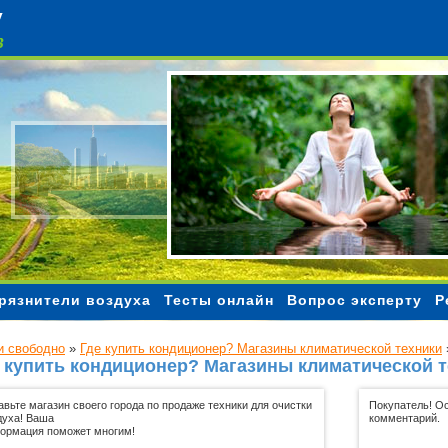
Чистый воздух
рязнители воздуха
Тесты онлайн
Вопрос эксперту
Р
 свободно
»
Где купить кондиционер? Магазины климатической техники
 купить кондиционер? Магазины климатической 
авьте магазин своего города по продаже техники для очистки
Покупатель! Ос
духа! Ваша
комментарий.
ормация поможет многим!