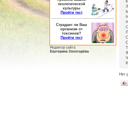
К
экологической
Л
культуры
М
Пройти тест
Н
Н
Страдает ли Ваш
О
организм от
П
токсинов?
С
Пройти тест
С
Редактор сайта:
Т
Екатерина Золотарёва
Ф
Ч
Ю
Нет 