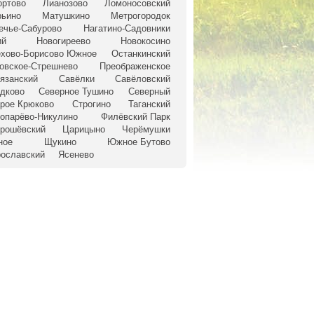
ртово
Лианозово
Ломоносовский
ьино
Матушкино
Метрогородок
ечье-Сабурово
Нагатино-Садовники
ий
Новогиреево
Новокосино
хово-Борисово Южное
Останкинский
овское-Стрешнево
Преображенское
язанский
Савёлки
Савёловский
дково
Северное Тушино
Северный
рое Крюково
Строгино
Таганский
ропарёво-Никулино
Филёвский Парк
рошёвский
Царицыно
Черёмушки
ное
Щукино
Южное Бутово
ославский
Ясенево