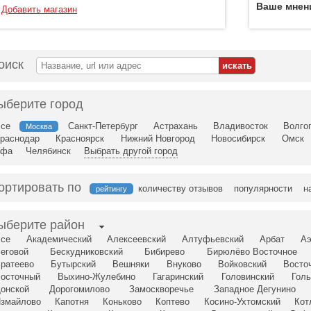
Ваше мнен
Добавить магазин
оиск
ыберите город
се
Санкт-Петербург
Астрахань
Владивосток
Волго
Москва
раснодар
Красноярск
Нижний Новгород
Новосибирск
Омск
Уфа
Челябинск
Выбрать другой город
ортировать по
количеству отзывов
популярности
н
рейтингу
ыберите район
се
Академический
Алексеевский
Алтуфьевский
Арбат
Аэ
еговой
Бескудниковский
Бибирево
Бирюлёво Восточное
ратеево
Бутырский
Вешняки
Внуково
Войковский
Восто
осточный
Выхино-Жулебино
Гагаринский
Головинский
Голь
онской
Дорогомилово
Замоскворечье
Западное Дегунино
змайлово
Капотня
Коньково
Коптево
Косино-Ухтомский
Кот