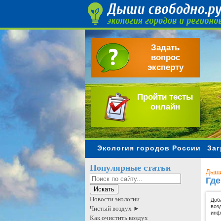
Задать
вопрос
эксперту
Пройти тесты
онлайн
Экология городов России
Заг
Популярные статьи
Дыши
Где
Новости экологии
Доб
воз
Чистый воздух ►
инф
Как очистить воздух