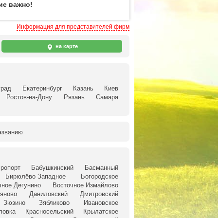
ие важно!
Информация для представителей фирм
на карте
град
Екатеринбург
Казань
Киев
Ростов-на-Дону
Рязань
Самара
азванию
ропорт
Бабушкинский
Басманный
Бирюлёво Западное
Богородское
чное Дегунино
Восточное Измайлово
яново
Даниловский
Дмитровский
Зюзино
Зябликово
Ивановское
ловка
Красносельский
Крылатское