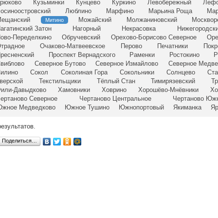
рюково
Кузьминки
Кунцево
Куркино
Левобережный
Лефо
осиноостровский
Люблино
Марфино
Марьина Роща
Мар
ещанский
Можайский
Молжаниновский
Москвор
Митино
агатинский Затон
Нагорный
Некрасовка
Нижегородск
ово-Переделкино
Обручевский
Орехово-Борисово Северное
Оре
традное
Очаково-Матвеевское
Перово
Печатники
Покр
ресненский
Проспект Вернадского
Раменки
Ростокино
Р
виблово
Северное Бутово
Северное Измайлово
Северное Медве
илино
Сокол
Соколиная Гора
Сокольники
Солнцево
Ста
верской
Текстильщики
Тёплый Стан
Тимирязевский
Т
или-Давыдково
Хамовники
Ховрино
Хорошёво-Мнёвники
Хо
ертаново Северное
Чертаново Центральное
Чертаново Юж
жное Медведково
Южное Тушино
Южнопортовый
Якиманка
Яр
результатов.
Поделиться…