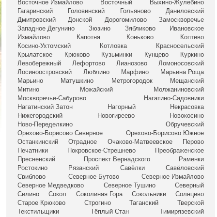
Восточное Измайлово
Восточный
Выхино-Жулебино
Гагаринский
Головинский
Гольяново
Даниловский
Дмитровский
Донской
Дорогомилово
Замоскворечье
Западное Дегунино
Зюзино
Зябликово
Ивановское
Измайлово
Капотня
Коньково
Коптево
Косино-Ухтомский
Котловка
Красносельский
Крылатское
Крюково
Кузьминки
Кунцево
Куркино
Левобережный
Лефортово
Лианозово
Ломоносовский
Лосиноостровский
Люблино
Марфино
Марьина Роща
Марьино
Матушкино
Метрогородок
Мещанский
Митино
Можайский
Молжаниновский
Москворечье-Сабурово
Нагатино-Садовники
Нагатинский Затон
Нагорный
Некрасовка
Нижегородский
Новогиреево
Новокосино
Ново-Переделкино
Обручевский
Орехово-Борисово Северное
Орехово-Борисово Южное
Останкинский
Отрадное
Очаково-Матвеевское
Перово
Печатники
Покровское-Стрешнево
Преображенское
Пресненский
Проспект Вернадского
Раменки
Ростокино
Рязанский
Савёлки
Савёловский
Свиблово
Северное Бутово
Северное Измайлово
Северное Медведково
Северное Тушино
Северный
Силино
Сокол
Соколиная Гора
Сокольники
Солнцево
Старое Крюково
Строгино
Таганский
Тверской
Текстильщики
Тёплый Стан
Тимирязевский