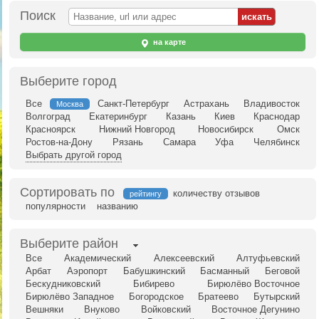
Поиск
на карте
Выберите город
Все
Санкт-Петербург
Астрахань
Владивосток
Москва
Волгоград
Екатеринбург
Казань
Киев
Краснодар
Красноярск
Нижний Новгород
Новосибирск
Омск
Ростов-на-Дону
Рязань
Самара
Уфа
Челябинск
Выбрать другой город
Сортировать по
количеству отзывов
рейтингу
популярности
названию
Выберите район
Все
Академический
Алексеевский
Алтуфьевский
Арбат
Аэропорт
Бабушкинский
Басманный
Беговой
Бескудниковский
Бибирево
Бирюлёво Восточное
Бирюлёво Западное
Богородское
Братеево
Бутырский
Вешняки
Внуково
Войковский
Восточное Дегунино