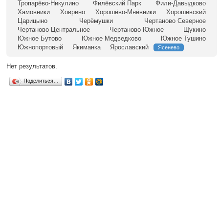
Тропарёво-Никулино
Филёвский Парк
Фили-Давыдково
Хамовники
Ховрино
Хорошёво-Мнёвники
Хорошёвский
Царицыно
Черёмушки
Чертаново Северное
Чертаново Центральное
Чертаново Южное
Щукино
Южное Бутово
Южное Медведково
Южное Тушино
Южнопортовый
Якиманка
Ярославский
Ясенево
Нет результатов.
Поделиться…