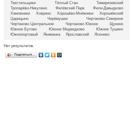
Текстильщики
Тёплый Стан
Тимирязевский
Тропарёво-Никулино
Филёвский Парк
Фили-Давыдково
Хамовники
Ховрино
Хорошёво-Мнёвники
Хорошёвский
Царицыно
Черёмушки
Чертаново Северное
Чертаново Центральное
Чертаново Южное
Щукино
Южное Бутово
Южное Медведково
Южное Тушино
Южнопортовый
Якиманка
Ярославский
Ясенево
Нет результатов.
Поделиться…