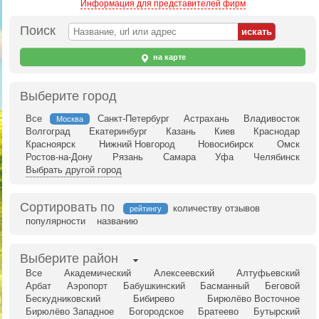
Информация для представителей фирм
Поиск
на карте
Выберите город
Все
Санкт-Петербург
Астрахань
Владивосток
Москва
Волгоград
Екатеринбург
Казань
Киев
Краснодар
Красноярск
Нижний Новгород
Новосибирск
Омск
Ростов-на-Дону
Рязань
Самара
Уфа
Челябинск
Выбрать другой город
Сортировать по
количеству отзывов
рейтингу
популярности
названию
Выберите район
Все
Академический
Алексеевский
Алтуфьевский
Арбат
Аэропорт
Бабушкинский
Басманный
Беговой
Бескудниковский
Бибирево
Бирюлёво Восточное
Бирюлёво Западное
Богородское
Братеево
Бутырский