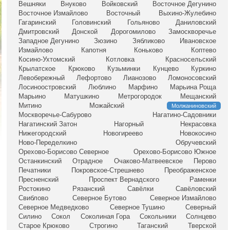
Вешняки
Внуково
Войковский
Восточное Дегунино
Восточное Измайлово
Восточный
Выхино-Жулебино
Гагаринский
Головинский
Гольяново
Даниловский
Дмитровский
Донской
Дорогомилово
Замоскворечье
Западное Дегунино
Зюзино
Зябликово
Ивановское
Измайлово
Капотня
Коньково
Коптево
Косино-Ухтомский
Котловка
Красносельский
Крылатское
Крюково
Кузьминки
Кунцево
Куркино
Левобережный
Лефортово
Лианозово
Ломоносовский
Лосиноостровский
Люблино
Марфино
Марьина Роща
Марьино
Матушкино
Метрогородок
Мещанский
Митино
Можайский
Молжаниновский
Москворечье-Сабурово
Нагатино-Садовники
Нагатинский Затон
Нагорный
Некрасовка
Нижегородский
Новогиреево
Новокосино
Ново-Переделкино
Обручевский
Орехово-Борисово Северное
Орехово-Борисово Южное
Останкинский
Отрадное
Очаково-Матвеевское
Перово
Печатники
Покровское-Стрешнево
Преображенское
Пресненский
Проспект Вернадского
Раменки
Ростокино
Рязанский
Савёлки
Савёловский
Свиблово
Северное Бутово
Северное Измайлово
Северное Медведково
Северное Тушино
Северный
Силино
Сокол
Соколиная Гора
Сокольники
Солнцево
Старое Крюково
Строгино
Таганский
Тверской