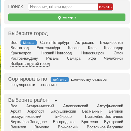
Поиск
на карте
Выберите город
Все
Санкт-Петербург
Астрахань
Владивосток
Москва
Волгоград
Екатеринбург
Казань
Киев
Краснодар
Красноярск
Нижний Новгород
Новосибирск
Омск
Ростов-на-Дону
Рязань
Самара
Уфа
Челябинск
Выбрать другой город
Сортировать по
количеству отзывов
рейтингу
популярности
названию
Выберите район
Все
Академический
Алексеевский
Алтуфьевский
Арбат
Аэропорт
Бабушкинский
Басманный
Беговой
Бескудниковский
Бибирево
Бирюлёво Восточное
Бирюлёво Западное
Богородское
Братеево
Бутырский
Вешняки
Внуково
Войковский
Восточное Дегунино