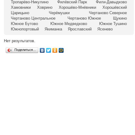
Тропарёво-Никулино
Филёвский Парк
Фили-Давыдково
Хамовники
Ховрино
Хорошёво-Мнёвники
Хорошёвский
Царицыно
Черёмушки
Чертаново Северное
Чертаново Центральное
Чертаново Южное
Щукино
Южное Бутово
Южное Медведково
Южное Тушино
Южнопортовый
Якиманка
Ярославский
Ясенево
Нет результатов.
Поделиться…