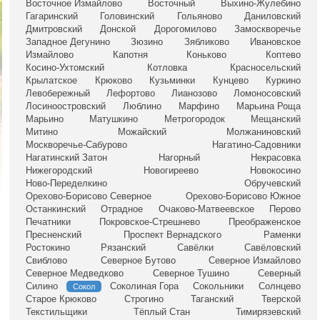
Восточное Измайлово
Восточный
Выхино-Жулебино
Гагаринский
Головинский
Гольяново
Даниловский
Дмитровский
Донской
Дорогомилово
Замоскворечье
Западное Дегунино
Зюзино
Зябликово
Ивановское
Измайлово
Капотня
Коньково
Коптево
Косино-Ухтомский
Котловка
Красносельский
Крылатское
Крюково
Кузьминки
Кунцево
Куркино
Левобережный
Лефортово
Лианозово
Ломоносовский
Лосиноостровский
Люблино
Марфино
Марьина Роща
Марьино
Матушкино
Метрогородок
Мещанский
Митино
Можайский
Молжаниновский
Москворечье-Сабурово
Нагатино-Садовники
Нагатинский Затон
Нагорный
Некрасовка
Нижегородский
Новогиреево
Новокосино
Ново-Переделкино
Обручевский
Орехово-Борисово Северное
Орехово-Борисово Южное
Останкинский
Отрадное
Очаково-Матвеевское
Перово
Печатники
Покровское-Стрешнево
Преображенское
Пресненский
Проспект Вернадского
Раменки
Ростокино
Рязанский
Савёлки
Савёловский
Свиблово
Северное Бутово
Северное Измайлово
Северное Медведково
Северное Тушино
Северный
Силино
Соколиная Гора
Сокольники
Солнцево
Сокол
Старое Крюково
Строгино
Таганский
Тверской
Текстильщики
Тёплый Стан
Тимирязевский