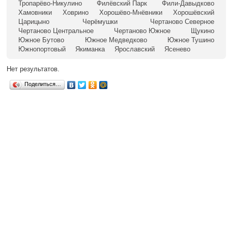
Тропарёво-Никулино
Филёвский Парк
Фили-Давыдково
Хамовники
Ховрино
Хорошёво-Мнёвники
Хорошёвский
Царицыно
Черёмушки
Чертаново Северное
Чертаново Центральное
Чертаново Южное
Щукино
Южное Бутово
Южное Медведково
Южное Тушино
Южнопортовый
Якиманка
Ярославский
Ясенево
Нет результатов.
Поделиться…