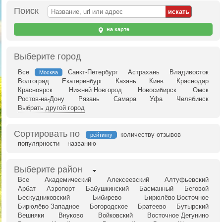
Поиск
на карте
Выберите город
Все
Санкт-Петербург
Астрахань
Владивосток
Москва
Волгоград
Екатеринбург
Казань
Киев
Краснодар
Красноярск
Нижний Новгород
Новосибирск
Омск
Ростов-на-Дону
Рязань
Самара
Уфа
Челябинск
Выбрать другой город
Сортировать по
количеству отзывов
рейтингу
популярности
названию
Выберите район
Все
Академический
Алексеевский
Алтуфьевский
Арбат
Аэропорт
Бабушкинский
Басманный
Беговой
Бескудниковский
Бибирево
Бирюлёво Восточное
Бирюлёво Западное
Богородское
Братеево
Бутырский
Вешняки
Внуково
Войковский
Восточное Дегунино