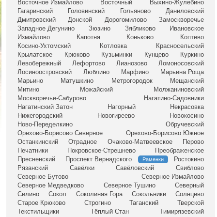
Восточное Измайлово
Восточный
Выхино-Жулебино
Гагаринский
Головинский
Гольяново
Даниловский
Дмитровский
Донской
Дорогомилово
Замоскворечье
Западное Дегунино
Зюзино
Зябликово
Ивановское
Измайлово
Капотня
Коньково
Коптево
Косино-Ухтомский
Котловка
Красносельский
Крылатское
Крюково
Кузьминки
Кунцево
Куркино
Левобережный
Лефортово
Лианозово
Ломоносовский
Лосиноостровский
Люблино
Марфино
Марьина Роща
Марьино
Матушкино
Метрогородок
Мещанский
Митино
Можайский
Молжаниновский
Москворечье-Сабурово
Нагатино-Садовники
Нагатинский Затон
Нагорный
Некрасовка
Нижегородский
Новогиреево
Новокосино
Ново-Переделкино
Обручевский
Орехово-Борисово Северное
Орехово-Борисово Южное
Останкинский
Отрадное
Очаково-Матвеевское
Перово
Печатники
Покровское-Стрешнево
Преображенское
Пресненский
Проспект Вернадского
Ростокино
Раменки
Рязанский
Савёлки
Савёловский
Свиблово
Северное Бутово
Северное Измайлово
Северное Медведково
Северное Тушино
Северный
Силино
Сокол
Соколиная Гора
Сокольники
Солнцево
Старое Крюково
Строгино
Таганский
Тверской
Текстильщики
Тёплый Стан
Тимирязевский