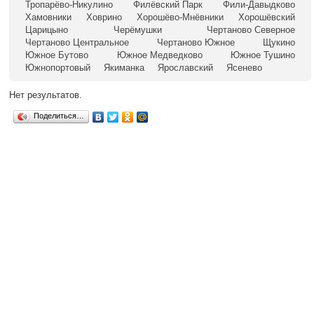
Тропарёво-Никулино
Филёвский Парк
Фили-Давыдково
Хамовники
Ховрино
Хорошёво-Мнёвники
Хорошёвский
Царицыно
Черёмушки
Чертаново Северное
Чертаново Центральное
Чертаново Южное
Щукино
Южное Бутово
Южное Медведково
Южное Тушино
Южнопортовый
Якиманка
Ярославский
Ясенево
Нет результатов.
Поделиться…