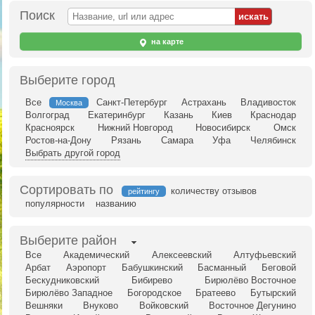
Поиск
на карте
Выберите город
Все
Санкт-Петербург
Астрахань
Владивосток
Москва
Волгоград
Екатеринбург
Казань
Киев
Краснодар
Красноярск
Нижний Новгород
Новосибирск
Омск
Ростов-на-Дону
Рязань
Самара
Уфа
Челябинск
Выбрать другой город
Сортировать по
количеству отзывов
рейтингу
популярности
названию
Выберите район
Все
Академический
Алексеевский
Алтуфьевский
Арбат
Аэропорт
Бабушкинский
Басманный
Беговой
Бескудниковский
Бибирево
Бирюлёво Восточное
Бирюлёво Западное
Богородское
Братеево
Бутырский
Вешняки
Внуково
Войковский
Восточное Дегунино