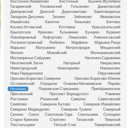
Восточное Измайлово
Восточный
Выхино-Жулебино
Гагаринский
Головинский
Гольяново
Даниловский
Дмитровский
Донской
Дорогомилово
Замоскворечье
Западное Дегунино
Зюзино
Зябликово
Ивановское
Измайлово
Капотня
Коньково
Коптево
Косино-Ухтомский
Котловка
Красносельский
Крылатское
Крюково
Кузьминки
Кунцево
Куркино
Левобережный
Лефортово
Лианозово
Ломоносовский
Лосиноостровский
Люблино
Марфино
Марьина Роща
Марьино
Матушкино
Метрогородок
Мещанский
Митино
Можайский
Молжаниновский
Москворечье-Сабурово
Нагатино-Садовники
Нагатинский Затон
Нагорный
Некрасовка
Нижегородский
Новогиреево
Новокосино
Ново-Переделкино
Обручевский
Орехово-Борисово Северное
Орехово-Борисово Южное
Останкинский
Отрадное
Очаково-Матвеевское
Перово
Покровское-Стрешнево
Преображенское
Печатники
Пресненский
Проспект Вернадского
Раменки
Ростокино
Рязанский
Савёлки
Савёловский
Свиблово
Северное Бутово
Северное Измайлово
Северное Медведково
Северное Тушино
Северный
Силино
Сокол
Соколиная Гора
Сокольники
Солнцево
Старое Крюково
Строгино
Таганский
Тверской
Текстильщики
Тёплый Стан
Тимирязевский