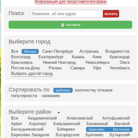
Информация для представителей фирм
Поиск
на карте
Выберите город
Все
Санкт-Петербург
Астрахань
Владивосток
Москва
Волгоград
Екатеринбург
Казань
Киев
Краснодар
Красноярск
Нижний Новгород
Новосибирск
Омск
Ростов-на-Дону
Рязань
Самара
Уфа
Челябинск
Выбрать другой город
Сортировать по
количеству отзывов
рейтингу
популярности
названию
Выберите район
Все
Академический
Алексеевский
Алтуфьевский
Арбат
Аэропорт
Бабушкинский
Басманный
Беговой
Бескудниковский
Бибирево
Бирюлёво Восточное
Бирюлёво Западное
Богородское
Братеево
Бутырский