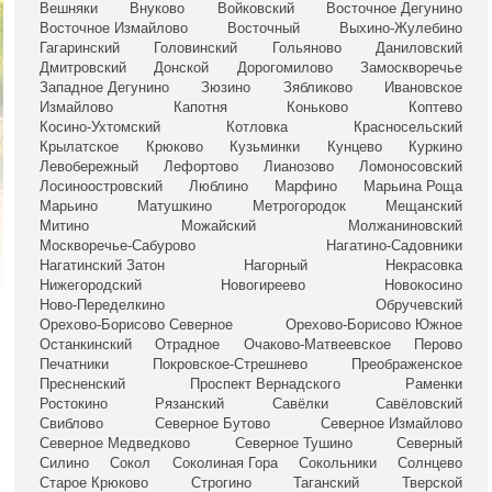
Вешняки
Внуково
Войковский
Восточное Дегунино
Восточное Измайлово
Восточный
Выхино-Жулебино
Гагаринский
Головинский
Гольяново
Даниловский
Дмитровский
Донской
Дорогомилово
Замоскворечье
Западное Дегунино
Зюзино
Зябликово
Ивановское
Измайлово
Капотня
Коньково
Коптево
Косино-Ухтомский
Котловка
Красносельский
Крылатское
Крюково
Кузьминки
Кунцево
Куркино
Левобережный
Лефортово
Лианозово
Ломоносовский
Лосиноостровский
Люблино
Марфино
Марьина Роща
Марьино
Матушкино
Метрогородок
Мещанский
Митино
Можайский
Молжаниновский
Москворечье-Сабурово
Нагатино-Садовники
Нагатинский Затон
Нагорный
Некрасовка
Нижегородский
Новогиреево
Новокосино
Ново-Переделкино
Обручевский
Орехово-Борисово Северное
Орехово-Борисово Южное
Останкинский
Отрадное
Очаково-Матвеевское
Перово
Печатники
Покровское-Стрешнево
Преображенское
Пресненский
Проспект Вернадского
Раменки
Ростокино
Рязанский
Савёлки
Савёловский
Свиблово
Северное Бутово
Северное Измайлово
Северное Медведково
Северное Тушино
Северный
Силино
Сокол
Соколиная Гора
Сокольники
Солнцево
Старое Крюково
Строгино
Таганский
Тверской