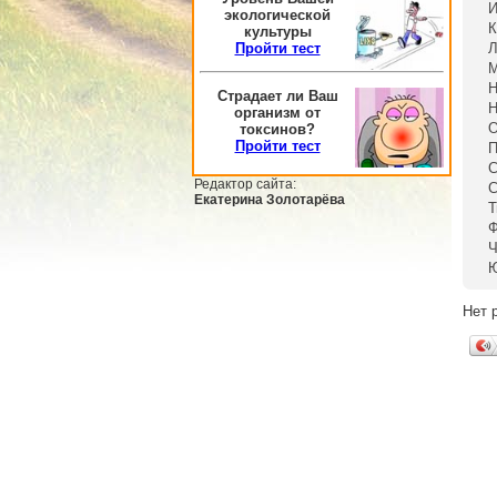
И
экологической
К
культуры
Пройти тест
Л
М
Н
Страдает ли Ваш
Н
организм от
О
токсинов?
Пройти тест
П
С
Редактор сайта:
С
Екатерина Золотарёва
Т
Ф
Ч
Ю
Нет 