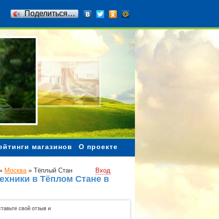
Поделиться…
ейтинги магазинов
О проекте
»
Москва
»
Тёплый Стан
Вход
ехники в Тёплом Стане в
тавьте свой отзыв и