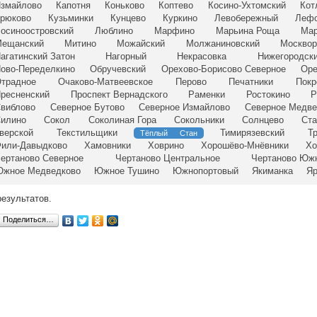
змайлово
Капотня
Коньково
Коптево
Косино-Ухтомский
Кот
рюково
Кузьминки
Кунцево
Куркино
Левобережный
Лефо
осиноостровский
Люблино
Марфино
Марьина Роща
Мар
ещанский
Митино
Можайский
Молжаниновский
Москвор
агатинский Затон
Нагорный
Некрасовка
Нижегородск
ово-Переделкино
Обручевский
Орехово-Борисово Северное
Оре
традное
Очаково-Матвеевское
Перово
Печатники
Покр
ресненский
Проспект Вернадского
Раменки
Ростокино
Р
виблово
Северное Бутово
Северное Измайлово
Северное Медве
илино
Сокол
Соколиная Гора
Сокольники
Солнцево
Ста
верской
Текстильщики
Тимирязевский
Т
Тёплый Стан
или-Давыдково
Хамовники
Ховрино
Хорошёво-Мнёвники
Хо
ертаново Северное
Чертаново Центральное
Чертаново Юж
жное Медведково
Южное Тушино
Южнопортовый
Якиманка
Яр
результатов.
Поделиться…