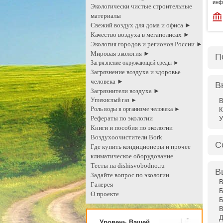
инф
Экологически чистые строительные
материалы
Свежий воздух для дома и офиса ►
Качество воздуха в мегаполисах ►
Экология городов и регионов России ►
Мировая экология ►
П
Загрязнение окружающей среды ►
Загрязнение воздуха и здоровье
человека ►
В
Загрязнители воздуха ►
Углекислый газ ►
В
Роль воды в организме человека ►
К
Рефераты по экологии
Книги и пособия по экологии
Воздухоочистители Bork
С
Где купить кондиционеры и прочее
климатическое оборудование
Тесты на dishisvobodno.ru
В
Задайте вопрос по экологии
В
Галерея
Б
О проекте
Б
В
Д
Уровень Вашей