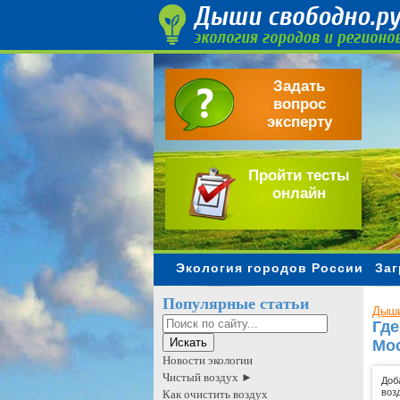
Задать
вопрос
эксперту
Пройти тесты
онлайн
Экология городов России
Заг
Популярные статьи
Дыши
Где
Мо
Новости экологии
Чистый воздух ►
Доб
воз
Как очистить воздух