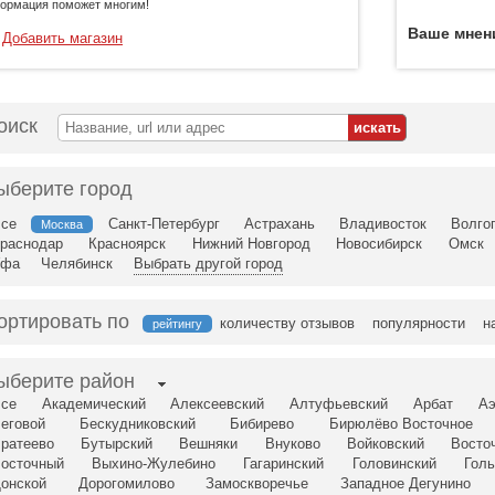
ормация поможет многим!
Ваше мнен
Добавить магазин
оиск
ыберите город
се
Санкт-Петербург
Астрахань
Владивосток
Волго
Москва
раснодар
Красноярск
Нижний Новгород
Новосибирск
Омск
Уфа
Челябинск
Выбрать другой город
ортировать по
количеству отзывов
популярности
н
рейтингу
ыберите район
се
Академический
Алексеевский
Алтуфьевский
Арбат
Аэ
еговой
Бескудниковский
Бибирево
Бирюлёво Восточное
ратеево
Бутырский
Вешняки
Внуково
Войковский
Восто
осточный
Выхино-Жулебино
Гагаринский
Головинский
Голь
онской
Дорогомилово
Замоскворечье
Западное Дегунино