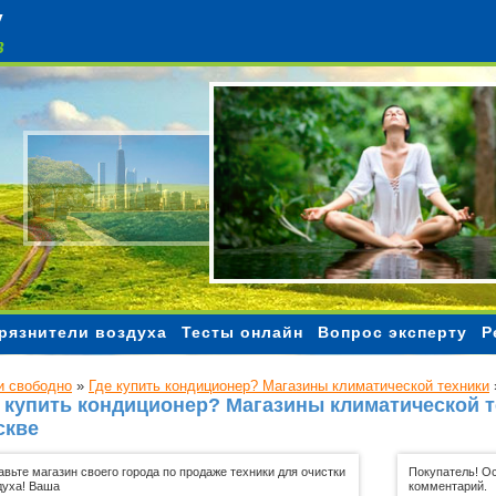
Чистый воздух
рязнители воздуха
Тесты онлайн
Вопрос эксперту
Р
 свободно
»
Где купить кондиционер? Магазины климатической техники
 купить кондиционер? Магазины климатической т
скве
авьте магазин своего города по продаже техники для очистки
Покупатель! Ос
духа! Ваша
комментарий.