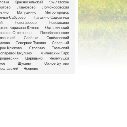
ловка
Красносельский
Крылатское
ртово
Лианозово
Ломоносовский
ьино
Матушкино
Метрогородок
ечье-Сабурово
Нагатино-Садовники
ий
Новогиреево
Новокосино
хово-Борисово Южное
Останкинский
овское-Стрешнево
Преображенское
язанский
Савёлки
Савёловский
дково
Северное Тушино
Северный
рое Крюково
Строгино
Таганский
ропарёво-Никулино
Филёвский Парк
рошёвский
Царицыно
Черёмушки
ное
Щукино
Южное Бутово
ославский
Ясенево