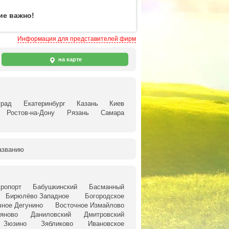
ие важно!
Информация для представителей фирм
на карте
град
Екатеринбург
Казань
Киев
Ростов-на-Дону
Рязань
Самара
азванию
ропорт
Бабушкинский
Басманный
Бирюлёво Западное
Богородское
чное Дегунино
Восточное Измайлово
яново
Даниловский
Дмитровский
Зюзино
Зябликово
Ивановское