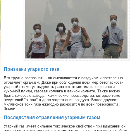
Признаки угарного газа
Его трудно распознать - он смешивается с воздухом и постепенно
отравляет организм. Даже при соблюдении всех мер безопасности,
угарный газ могут выделять разогретые металлические части
кухонной плиты, газовая колонка в ванной комнате. Также нужно
брать коксовые заводы, химические производства, которые тоже
несут свой "вклад" в дело загрязнения воздуха. Более двухсот
миллионов тонн газа ежегодно разносится по всей поверхности
Земли.
Последствия отравления угарным газом
Угарный газ имеет сильное токсическое свойство - при вдыхании он
поступает в дыхательную систему, затем в кровь и нарушает работу