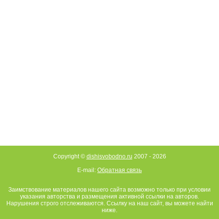
Copyright ©
dishisvobodno.ru
2007 -
2026
E-mail:
Обратная связь
Заимствование материалов нашего сайта возможно только при условии
указания авторства и размещения активной ссылки на авторов.
Нарушения строго отслеживаются. Ссылку на наш сайт, вы можете найти
ниже.