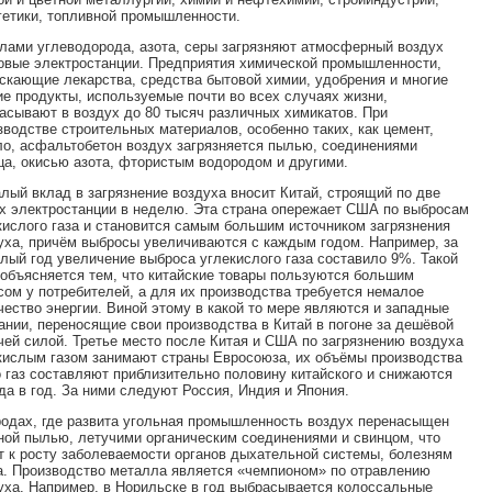
гетики, топливной промышленности.
лами углеводорода, азота, серы загрязняют атмосферный воздух
овые электростанции. Предприятия химической промышленности,
скающие лекарства, средства бытовой химии, удобрения и многие
ие продукты, используемые почти во всех случаях жизни,
асывают в воздух до 80 тысяч различных химикатов. При
зводстве строительных материалов, особенно таких, как цемент,
ло, асфальтобетон воздух загрязняется пылью, соединениями
ца, окисью азота, фтористым водородом и другими.
лый вклад в загрязнение воздуха вносит Китай, строящий по две
х электростанции в неделю. Эта страна опережает США по выбросам
кислого газа и становится самым большим источником загрязнения
уха, причём выбросы увеличиваются с каждым годом. Например, за
лый год увеличение выброса углекислого газа составило 9%. Такой
 объясняется тем, что китайские товары пользуются большим
сом у потребителей, а для их производства требуется немалое
чество энергии. Виной этому в какой то мере являются и западные
ании, переносящие свои производства в Китай в погоне за дешёвой
чей силой. Третье место после Китая и США по загрязнению воздуха
кислым газом занимают страны Евросоюза, их объёмы производства
о газ составляют приблизительно половину китайского и снижаются
ода в год. За ними следуют Россия, Индия и Япония.
родах, где развита угольная промышленность воздух перенасыщен
ной пылью, летучими органическим соединениями и свинцом, что
т к росту заболеваемости органов дыхательной системы, болезням
а. Производство металла является «чемпионом» по отравлению
уха. Например, в Норильске в год выбрасывается колоссальные