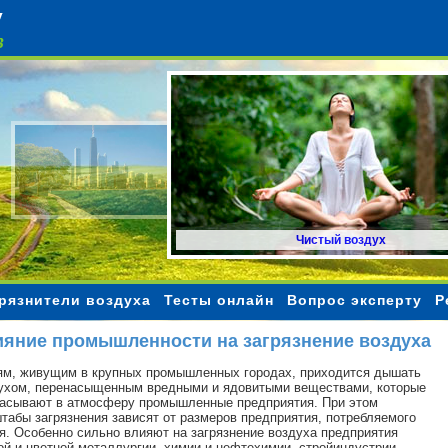
Чистый воздух
рязнители воздуха
Тесты онлайн
Вопрос эксперту
Р
яние промышленности на загрязнение воздуха
м, живущим в крупных промышленных городах, приходится дышать
ухом, перенасыщенным вредными и ядовитыми веществами, которые
асывают в атмосферу промышленные предприятия. При этом
табы загрязнения зависят от размеров предприятия, потребляемого
я. Особенно сильно влияют на загрязнение воздуха предприятия
ой и цветной металлургии, химии и нефтехимии, стройиндустрии,