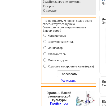
Задайте вопрос по экологии
Чт
Галерея
О проекте
Дм
Что по Вашему мнению более всего
Эт
способствует созданию
благоприятного микроклимата в
Вашем доме?
Кондиционер
Воздухоочиститель
Ионизатор
Увлажнитель
Мойка воздуха
Хорошее настроение жены(мужа)
Результаты
Ле
Сп
Уровень Вашей
экологической
культуры
Ю
Пройти тест
сп