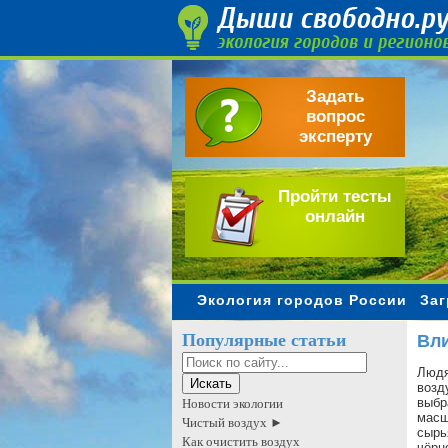
Задать
вопрос
эксперту
Пройти тесты
онлайн
Экология городов России
Заг
Популярные статьи
Вли
Людя
возд
выбр
Новости экологии
масш
Чистый воздух ►
сырь
Как очистить воздух
чёрн