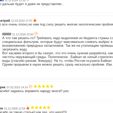
22.11.2014 13:35
о дальше будет я даже не представляю...
итрий
12.03.2010 17:07
о все очень плохо,но нам под силу решить многие экологические пробле
00000
21.12.2018 22:50
А что там решать-то? Требовать надо выделения из бюджета страны со
специальных фильтров, которые будут максимально снижать выброс 
возникновению природных катаклизмов. Так же на утилизацию промышл
загрязнять воду.
Вот касаемо второго я бы сказал, что это очень нужная разработка, ка
чистоты окружающей среды. Политически - Байкал не хилый стратегич
воды (спасибо рачкам Эпишуру). На то, чтобы Россия осушила Байкал
Одним прорывом в науке можно решить сразу несколько проблем. Изи.
рик
07.02.2010 14:14
асибо! надеюсь вправите народу мозги!!:yes:
ля
01.12.2009 12:54
асибо за такую статью) как раз, что надо!!))