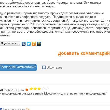
чества диоксида серы, свинца, сероуглерода, ксилола. Эти отходы
етаются на многие километры вокруг.
ду с развитием промышленности происходит постоянное увеличение
язнённости атмосферного воздуха. Предприятия выбрасывают в
ух тысячи тонн пыли, химических соединений, тяжёлых металлов. Если п
одится примерно по 200 килограммов распылённой в окружающем воздухе
ак, оксид углерода, бензпирен, формальдегид, диоксид азота, сероводо
приятия не достаточно оборудованы очистными сооружениями, либо экон
ужений.
Поделиться…
Добавить комментарий
Последние комментарии
ВКонтакте
ук
16.12.2017 11:57
и информации откуда взяты? Можете ли дать источники информации?