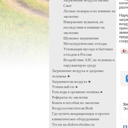
Загрязнение воздуха пылью
коли
Смог
разл
Лесные пожары и их влияние на
Наря
экологию
загр
Извержение вулканов, их
возд
последствия и влияние на
прих
амми
экологию
пред
Шумовое загрязнение
соор
Металлургические отходы
Утилизация мусора и бытовых
отходов в России
Воздействие АЗС на человека и
окружающую среду
Загрязнение воздуха и здоровье
человека ►
Загрязнители воздуха ►
Углекислый газ ►
Роль воды в организме человека ►
Рефераты по экологии
Книги и пособия по экологии
Ул
Воздухоочистители Bork
Эт
Где купить кондиционеры и прочее
климатическое оборудование
Тесты на dishisvobodno.ru