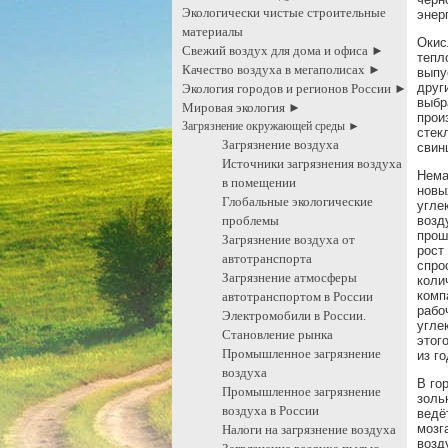
Экологически чистые строительные
энер
материалы
Окис
Свежий воздух для дома и офиса ►
тепл
Качество воздуха в мегаполисах ►
выпу
друг
Экология городов и регионов России ►
выбр
Мировая экология ►
прои
Загрязнение окружающей среды ►
стек
Загрязнение воздуха
свин
Источники загрязнения воздуха
Нема
в помещении
новы
Глобальные экологические
угле
проблемы
возд
прош
Загрязнение воздуха от
рост
автотранспорта
спро
Загрязнение атмосферы
коли
комп
автотранспортом в России
рабо
Электромобили в России.
угле
Становление рынка
этог
Промышленное загрязнение
из г
воздуха
В го
Промышленное загрязнение
золь
воздуха в России
ведё
мозг
Налоги на загрязнение воздуха
возд