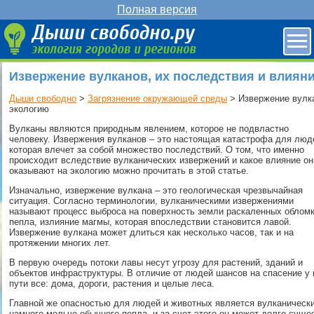
Полная версия
Извержение вулканов, их последствия и влиян
Дыши свободно
>
Загрязнение окружающей среды
> Извержение вулка
экологию
Вулканы являются природным явлением, которое не подвластно
человеку. Извержения вулканов – это настоящая катастрофа для люд
которая влечет за собой множество последствий. О том, что именно
происходит вследствие вулканических извержений и какое влияние он
оказывают на экологию можно прочитать в этой статье.
Изначально, извержение вулкана – это геологическая чрезвычайная
ситуация. Согласно терминологии, вулканическими извержениями
называют процесс выброса на поверхность земли раскаленных обломк
пепла, излияние магмы, которая впоследствии становится лавой.
Извержение вулкана может длиться как несколько часов, так и на
протяжении многих лет.
В первую очередь потоки лавы несут угрозу для растений, зданий и
объектов инфраструктуры. В отличие от людей шансов на спасение у 
пути все: дома, дороги, растения и целые леса.
Главной же опасностью для людей и животных является вулканически
намного мельче обычного пепла, и за счет этого он может долго суще