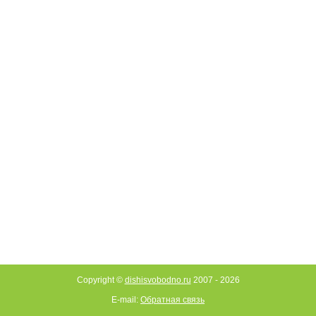
Copyright ©
dishisvobodno.ru
2007 -
2026
E-mail:
Обратная связь