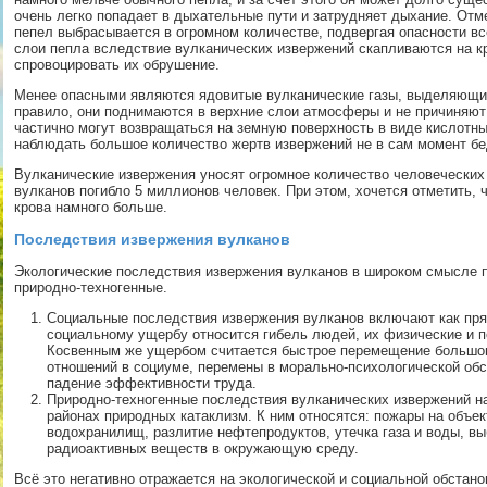
очень легко попадает в дыхательные пути и затрудняет дыхание. Отм
пепел выбрасывается в огромном количестве, подвергая опасности вс
слои пепла вследствие вулканических извержений скапливаются на к
спровоцировать их обрушение.
Менее опасными являются ядовитые вулканические газы, выделяющие
правило, они поднимаются в верхние слои атмосферы и не причиняют 
частично могут возвращаться на земную поверхность в виде кислотн
наблюдать большое количество жертв извержений не в сам момент бед
Вулканические извержения уносят огромное количество человеческих 
вулканов погибло 5 миллионов человек. При этом, хочется отметить, ч
крова намного больше.
Последствия извержения вулканов
Экологические последствия извержения вулканов в широком смысле п
природно-техногенные.
Социальные последствия извержения вулканов включают как пря
социальному ущербу относится гибель людей, их физические и п
Косвенным же ущербом считается быстрое перемещение большог
отношений в социуме, перемены в морально-психологической обс
падение эффективности труда.
Природно-техногенные последствия вулканических извержений н
районах природных катаклизм. К ним относятся: пожары на объек
водохранилищ, разлитие нефтепродуктов, утечка газа и воды, в
радиоактивных веществ в окружающую среду.
Всё это негативно отражается на экологической и социальной обстано