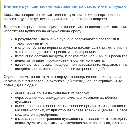
Влияние вулканических извержений на экологию и окружа
Когда мы говорим о том, как влияют вулканические извержения на
окружающую среду, нужно учитывать все стороны вопроса.
В первую очередь, необходимо остановиться на неблагоприятном вли
извержении вулканов на окружающую среду:
в результате извержения вулкана разрушаются постройки и
транспортные пути;
в случае, если на вершине вулкана находиться снег, есть риск т
что талые воды могут привести к наводнениям;
изменение состава воздуха, в результате больших выбросов газ
пепел затрудняет проникновение солнечного света;
ядовитые газы, выделяющиеся при извержениях, оказывают пл
воздействие на состояние почвы и здоровье людей;
Однако, несмотря на то, что в первую очередь извержение вулкана
негативно сказывается на окружающей среде, нельзя отрицать и их
пользу для людей:
обогащение почвы вулканическим пеплом;
образование месторождений полезных ископаемых вблизи
вулканов;
широко распространено использование продуктов извержения в 
базальт используют при строительстве зданий и церквей, а сер
красителей и удобрений;
в местах распространения вулканов есть вероятность выхода н
используемые людьми для получения электроэнергии, обогрев