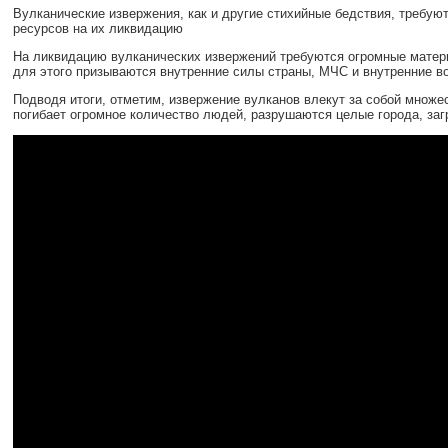
Вулканические извержения, как и другие стихийные бедствия, требу
ресурсов на их ликвидацию
На ликвидацию вулканических извержений требуются огромные матер
для этого призываются внутренние силы страны, МЧС и внутренние в
Подводя итоги, отметим, извержение вулканов влекут за собой множ
погибает огромное количество людей, разрушаются целые города, заг