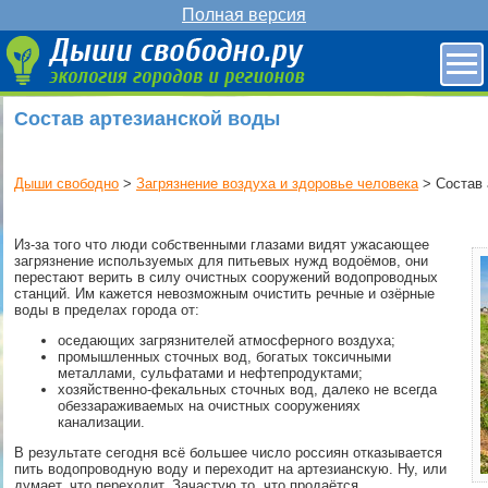
Полная версия
Состав артезианской воды
Дыши свободно
>
Загрязнение воздуха и здоровье человека
> Состав 
Из-за того что люди собственными глазами видят ужасающее
загрязнение используемых для питьевых нужд водоёмов, они
перестают верить в силу очистных сооружений водопроводных
станций. Им кажется невозможным очистить речные и озёрные
воды в пределах города от:
оседающих загрязнителей атмосферного воздуха;
промышленных сточных вод, богатых токсичными
металлами, сульфатами и нефтепродуктами;
хозяйственно-фекальных сточных вод, далеко не всегда
обеззараживаемых на очистных сооружениях
канализации.
В результате сегодня всё большее число россиян отказывается
пить водопроводную воду и переходит на артезианскую. Ну, или
думает, что переходит. Зачастую то, что продаётся