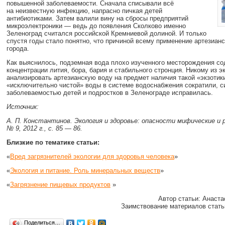
повышенной заболеваемости. Сначала списывали всё
на неизвестную инфекцию, напрасно пичкая детей
антибиотиками. Затем валили вину на сбросы предприятий
микроэлектроники — ведь до появления Сколково именно
Зеленоград считался российской Кремниевой долиной. И только
спустя годы стало понятно, что причиной всему применение артезиан
города.
Как выяснилось, подземная вода плохо изученного месторождения с
концентрации лития, бора, бария и стабильного стронция. Никому из э
анализировать артезианскую воду на предмет наличия такой «экзотик
«исключительно чистой» воды в системе водоснабжения сократили, с
заболеваемостью детей и подростков в Зеленограде исправилась.
Источник:
А. П. Константинов. Экология и здоровье: опасности мифические и р
№ 9, 2012 г., с. 85 — 86.
Близкие по тематике статьи:
«
Вред загрязнителей экологии для здоровья человека
»
«
Экология и питание. Роль минеральных веществ
»
«
Загрязнение пищевых продуктов
»
Автор статьи: Анаста
Заимствование материалов стать
Поделиться…