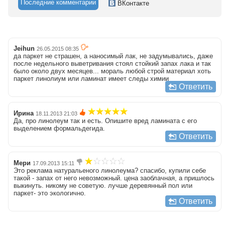
Последние комментарии
ВКонтакте
Jeihun
26.05.2015 08:35
да паркет не страшен, а наносимый лак, не задумывались, даже
после недельного выветривания стоял стойкий запах лака и так
было около двух месяцев... мораль любой строй материал хоть
паркет линолиум или ламинат имеет следы химии
Ответить
Ирина
18.11.2013 21:03
Да, про линолеум так и есть. Опишите вред ламината с его
выделением формальдегида.
Ответить
Мери
17.09.2013 15:11
Это реклама натуральеного линолеума? спасибо, купили себе
такой - запах от него невозможный. цена заоблачная, а пришлось
выкинуть. никому не советую. лучше деревянный пол или
паркет- это экологично.
Ответить