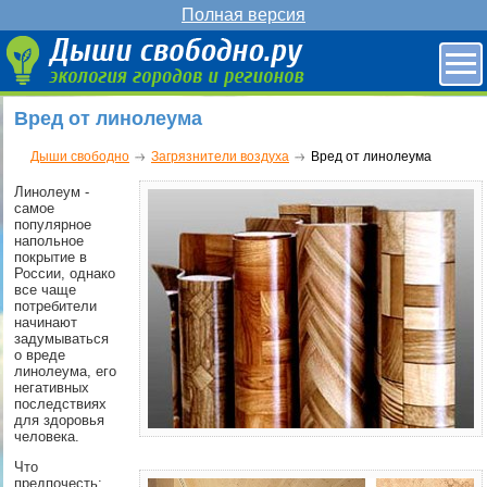
Полная версия
Вред от линолеума
Дыши свободно
Загрязнители воздуха
Вред от линолеума
Линолеум -
самое
популярное
напольное
покрытие в
России, однако
все чаще
потребители
начинают
задумываться
о вреде
линолеума, его
негативных
последствиях
для здоровья
человека.
Что
предпочесть: