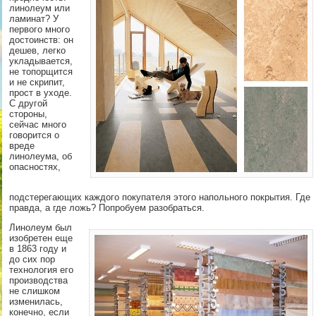
линолеум или
ламинат? У
первого много
достоинств: он
дешев, легко
укладывается,
не топорщится
и не скрипит,
прост в уходе.
С другой
стороны,
сейчас много
говорится о
вреде
линолеума, об
опасностях,
подстерегающих каждого покупателя этого напольного покрытия. Где
правда, а где ложь? Попробуем разобраться.
Линолеум был
изобретен еще
в 1863 году и
до сих пор
технология его
производства
не слишком
изменилась,
конечно, если