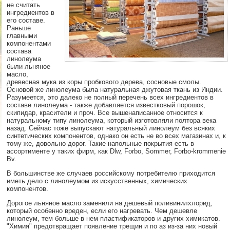
не считать
ингредиентов в
его составе.
Раньше
главными
компонентами
состава
линолеума
были льняное
масло,
древесная мука из коры пробкового дерева, сосновые смолы.
Основой же линолеума была натуральная джутовая ткань из Индии.
Разумеется, это далеко не полный перечень всех ингредиентов в
составе линолеума - также добавляется известковый порошок,
скипидар, красители и проч. Все вышенаписанное относится к
натуральному типу линолеума, который изготовляли полтора века
назад. Сейчас тоже выпускают натуральный линолеум без всяких
синтетических компонентов, однако он есть не во всех магазинах и, к
тому же, довольно дорог. Такие напольные покрытия есть в
ассортименте у таких фирм, как Dlw, Forbo, Sommer, Forbo-krommenie
Bv.
В большинстве же случаев российскому потребителю приходится
иметь дело с линолеумом из искусственных, химических
компонентов.
Дорогое льняное масло заменили на дешевый поливинилхлорид,
который особенно вреден, если его нагревать. Чем дешевле
линолеум, тем больше в нем пластификаторов и других химикатов.
"Химия" предотвращает появление трещин и по аз из-за них новый