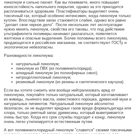
линолеум и сильно пахнет. Как вы понимаете, много повышает
износостойкость напольного покрытия, однако за это приходится
расплачиваться здоровьем. Пластификаторы выделяют очень
токсичный газ, который особенно интенсивен, когда линолеум только
куплен. Впоследствии запах становится слабее, однако все равно
"делает свое черное дело". После нескольких лет эксплуатации
нужно менять линолеум, свойства его таковы, что под действием
ультрафиолета полимеры начинают разлагаться, появляется
желтизна и опасные выделения. Более половины всего линолеума,
продающегося в российских магазинах, не соответствуют ГОСТу и
экологически небезопасны.
Разновидности линолеума:
натуральный линолеум;
линолеум из ПВХ (из поливинилхлорида);
алкидный линолеум (из полиэфирных смол);
нитроцеллюлозный линолеум;
резиновый линолеум (из резины и синтетического каучука).
Если вы хотите снизить или вообще нейтрализовать вред от
линолеума, покупайте только натуральный, который изготавливают
из живицы, льняного масла, известкового порошка, древесной муки и
натуральных пигментов. Натуральный линолеум абсолютно
безопасен, он не выделяет вредных газов вроде формальдегида или
хлора, только риятный запах древесины, который выветривается
очень быстро. Когда его срок службы подходит к концу, линолеум
очень легко утилизируется естественным путем.
А вот поливинилхлоридный линолеум "славится" своими токсичными