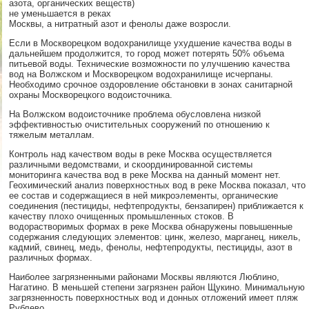
азота, органических веществ)
не уменьшается в реках
Москвы, а нитратный азот и фенолы даже возросли.
Если в Москворецком водохранилище ухудшение качества воды в
дальнейшем продолжится, то город может потерять 50% объема
питьевой воды. Технические возможности по улучшению качества
вод на Волжском и Москворецком водохранилище исчерпаны.
Необходимо срочное оздоровление обстановки в зонах санитарной
охраны Москворецкого водоисточника.
На Волжском водоисточнике проблема обусловлена низкой
эффективностью очистительных сооружений по отношению к
тяжелым металлам.
Контроль над качеством воды в реке Москва осуществляется
различными ведомствами, и скоординированной системы
мониторинга качества вод в реке Москва на данный момент нет.
Геохимический анализ поверхностных вод в реке Москва показал, что
ее состав и содержащиеся в ней микроэлементы, органические
соединения (пестициды, нефтепродукты, бензапирен) приближается к
качеству плохо очищенных промышленных стоков. В
водорастворимых формах в реке Москва обнаружены повышенные
содержания следующих элементов: цинк, железо, марганец, никель,
кадмий, свинец, медь, фенолы, нефтепродукты, пестициды, азот в
различных формах.
Наиболее загрязненными районами Москвы являются Люблино,
Нагатино. В меньшей степени загрязнен район Щукино. Минимальную
загрязненность поверхностных вод и донных отложений имеет пляж
Рублево.