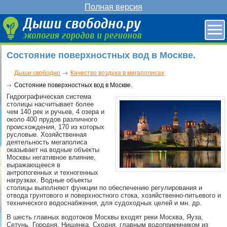
Полная версия
Состояние поверхностных вод в Москве.
Дыши свободно
Качество воздуха в мегаполисах
Состояние поверхностных вод в Москве.
Гидрографическая система
столицы насчитывает более
чем 140 рек и ручьев, 4 озера и
около 400 прудов различного
происхождения, 170 из которых
русловые. Хозяйственная
деятельность мегаполиса
оказывает на водные объекты
Москвы негативное влияние,
выражающееся в
антропогенных и техногенных
нагрузках. Водные объекты
столицы выполняют функции по обеспечению регулирования и
отвода грунтового и поверхностного стока, хозяйственно-питьевого и
технического водоснабжения, для судоходных целей и мн. др.
В шесть главных водотоков Москвы входят реки Москва, Яуза,
Сетунь, Городня, Нищенка, Сходня, главным водоприемником из