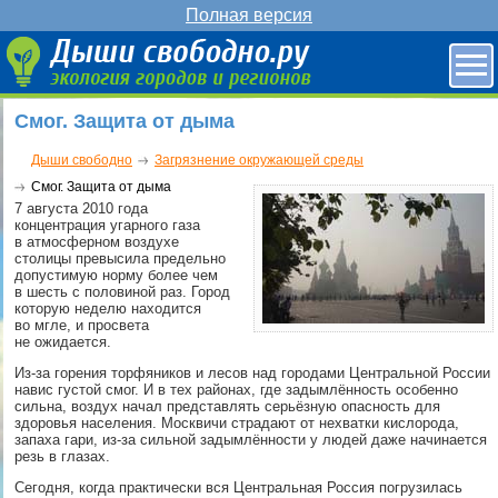
Полная версия
Смог. Защита от дыма
Дыши свободно
Загрязнение окружающей среды
Смог. Защита от дыма
7 августа 2010 года
концентрация угарного газа
в атмосферном воздухе
столицы превысила предельно
допустимую норму более чем
в шесть с половиной раз. Город
которую неделю находится
во мгле, и просвета
не ожидается.
Из-за горения торфяников и лесов над городами Центральной России
навис густой смог. И в тех районах, где задымлённость особенно
сильна, воздух начал представлять серьёзную опасность для
здоровья населения. Москвичи страдают от нехватки кислорода,
запаха гари, из-за сильной задымлённости у людей даже начинается
резь в глазах.
Сегодня, когда практически вся Центральная Россия погрузилась