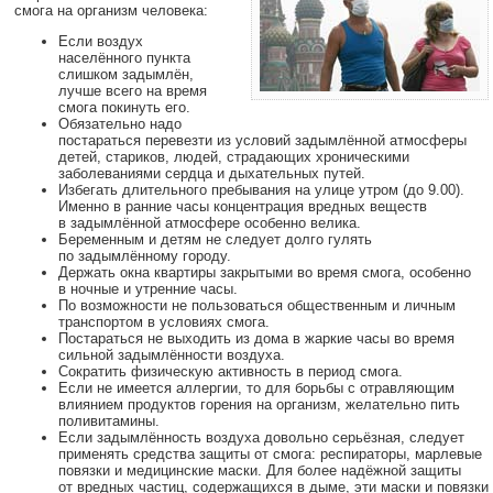
смога на организм человека:
Если воздух
населённого пункта
слишком задымлён,
лучше всего на время
смога покинуть его.
Обязательно надо
постараться перевезти из условий задымлённой атмосферы
детей, стариков, людей, страдающих хроническими
заболеваниями сердца и дыхательных путей.
Избегать длительного пребывания на улице утром (до 9.00).
Именно в ранние часы концентрация вредных веществ
в задымлённой атмосфере особенно велика.
Беременным и детям не следует долго гулять
по задымлённому городу.
Держать окна квартиры закрытыми во время смога, особенно
в ночные и утренние часы.
По возможности не пользоваться общественным и личным
транспортом в условиях смога.
Постараться не выходить из дома в жаркие часы во время
сильной задымлённости воздуха.
Сократить физическую активность в период смога.
Если не имеется аллергии, то для борьбы с отравляющим
влиянием продуктов горения на организм, желательно пить
поливитамины.
Если задымлённость воздуха довольно серьёзная, следует
применять средства защиты от смога: респираторы, марлевые
повязки и медицинские маски. Для более надёжной защиты
от вредных частиц, содержащихся в дыме, эти маски и повязки