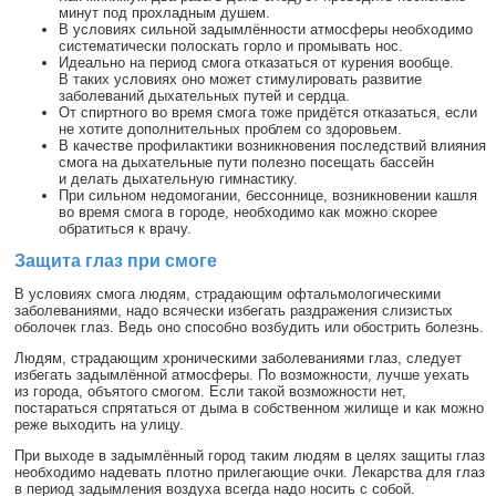
минут под прохладным душем.
В условиях сильной задымлённости атмосферы необходимо
систематически полоскать горло и промывать нос.
Идеально на период смога отказаться от курения вообще.
В таких условиях оно может стимулировать развитие
заболеваний дыхательных путей и сердца.
От спиртного во время смога тоже придётся отказаться, если
не хотите дополнительных проблем со здоровьем.
В качестве профилактики возникновения последствий влияния
смога на дыхательные пути полезно посещать бассейн
и делать дыхательную гимнастику.
При сильном недомогании, бессоннице, возникновении кашля
во время смога в городе, необходимо как можно скорее
обратиться к врачу.
Защита глаз при смоге
В условиях смога людям, страдающим офтальмологическими
заболеваниями, надо всячески избегать раздражения слизистых
оболочек глаз. Ведь оно способно возбудить или обострить болезнь.
Людям, страдающим хроническими заболеваниями глаз, следует
избегать задымлённой атмосферы. По возможности, лучше уехать
из города, объятого смогом. Если такой возможности нет,
постараться спрятаться от дыма в собственном жилище и как можно
реже выходить на улицу.
При выходе в задымлённый город таким людям в целях защиты глаз
необходимо надевать плотно прилегающие очки. Лекарства для глаз
в период задымления воздуха всегда надо носить с собой.