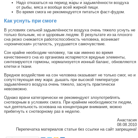
Надо отказаться на период жары и задымлённости воздуха
от рыбы, мяса и вообще всей жирной пищи.
Во время смога не рекомендуется питаться фаст-фудом.
Как уснуть при смоге
В условиях сильной задымлённости воздуха очень тяжело уснуть не
только больным, но и здоровым людям. В результате из-за плохого
сна резко снижается работоспособность человека, возникает
«хроническая» усталость, ухудшается самочувствие.
Сон крайне необходим человеку, так как именно во время
качественного сна из организма испаряются вредные элементы,
синтезируются гормоны, нормализуется ионный баланс, обновляются
клетки и ткани.
Вредное воздействие на сон человека оказывает не только смог, но и
сопутствующая ему жара: дышать при высокой температуре
задымлённого воздуха очень тяжело, заснуть практически
невозможно.
Однако врачи категорически не рекомендуют злоупотреблять
снотворным в условиях смога. При крайнем необходимости людям,
чья деятельность основана на концентрации внимания, можно
прибегнуть к снотворному раз в неделю.
Анастасия
08.08.2010
Перепечатка материалов статьи без ссылки на сайт запрещена!