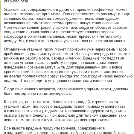
угарного газа.
Угарный газ, содержащийся в дыме от горящих торфяников, может
вызвать отравление организма. Оно проявляется по-разному: в виде
головных болей, тошноты, головокружения, появления одышки,
возникновения симптомов псевдогриппа, помутнения сознания.
Чрезмерная концентрация угарного газа, когда он образует стойкое
соединение с гемоглобином и препятствует транспортировке
кислорода в организме человека, может привести к летальному
исходу. Но, к счастью, в смогах угарного газа не настолько много.
Отравление угарным газом может произойти уже через семь часов
пребывания в условиях густого смога. В первую очередь оно окажет
влияние на работу мозга, сердца и лёгких. Вредные последствия
влияния угарного газа на работу сердца, на память, мышление,
поведение и сознание могут быть долговременными или и вовсе
хроническими. Признаки отравления угарным газом, к сожалению,
не всегда проявляются сразу: иногда это происходит через несколько
недель. Что приводит к упущению возможности излечения.
Люди пенсионного возраста, отравившиеся угарным газом, должны
быть немедленно госпитализированы.
К счастью, по статистике, большинство людей, отравившихся
угарным газом, полностью выздоравливают.Помимо угарного газа
и взвешенных частиц, в дыме от торфяников содержатся ядовитые
окислы азота и фенолы. При довольно длительном вдыхании этих
веществ может возникнуть интоксикация всего организма.
Все вместе вредные продукты горения, содержащиеся
в задымлённом воздухе, оказывают неблагоприятное воздействие