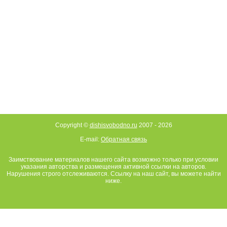
Copyright ©
dishisvobodno.ru
2007 -
2026
E-mail:
Обратная связь
Заимствование материалов нашего сайта возможно только при условии
указания авторства и размещения активной ссылки на авторов.
Нарушения строго отслеживаются. Ссылку на наш сайт, вы можете найти
ниже.