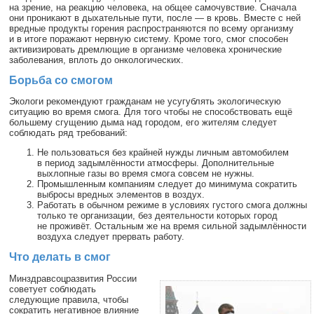
на зрение, на реакцию человека, на общее самочувствие. Сначала
они проникают в дыхательные пути, после — в кровь. Вместе с ней
вредные продукты горения распространяются по всему организму
и в итоге поражают нервную систему. Кроме того, смог способен
активизировать дремлющие в организме человека хронические
заболевания, вплоть до онкологических.
Борьба со смогом
Экологи рекомендуют гражданам не усугублять экологическую
ситуацию во время смога. Для того чтобы не способствовать ещё
большему сгущению дыма над городом, его жителям следует
соблюдать ряд требований:
Не пользоваться без крайней нужды личным автомобилем
в период задымлённости атмосферы. Дополнительные
выхлопные газы во время смога совсем не нужны.
Промышленным компаниям следует до минимума сократить
выбросы вредных элементов в воздух.
Работать в обычном режиме в условиях густого смога должны
только те организации, без деятельности которых город
не проживёт. Остальным же на время сильной задымлённости
воздуха следует прервать работу.
Что делать в смог
Минздравсоцразвития России
советует соблюдать
следующие правила, чтобы
сократить негативное влияние