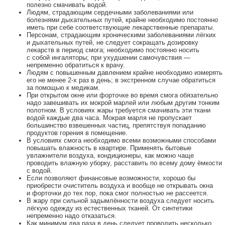
полезно смачивать водой.
Людям, страдающим сердечными заболеваниями или
болезнями дыхательных путей, крайне необходимо постоянно
иметь при себе соответствующие лекарственные препараты.
Персонам, страдающим хроническими заболеваниями лёгких
и дыхательных путей, не следует сокращать дозировку
лекарств в период смога; необходимо постоянно носить
с собой ингаляторы; при ухудшении самочувствия —
непременно обратиться к врачу.
Людям с повышенным давлением крайне необходимо измерять
его не менее
2-х
раз в день; в экстренном случае обратиться
за помощью к медикам.
При открытом окне или форточке во время смога обязательно
надо завешивать их мокрой марлей или любым другим тонким
полотном. В условиях жары требуется смачивать эти ткани
водой каждые два часа. Мокрая марля не пропускает
большинство взвешенных частиц, препятствуя попаданию
продуктов горения в помещение.
В условиях смога необходимо всеми возможными способами
повышать влажность в квартире. Применять бытовые
увлажнители воздуха, кондиционеры, как можно чаще
проводить влажную уборку, расставить по всему дому ёмкости
с водой.
Если позволяют финансовые возможности, хорошо бы
приобрести очиститель воздуха и вообще не открывать окна
и форточки до тех пор, пока смог полностью не рассеется.
В жару при сильной задымлённости воздуха следует носить
лёгкую одежду из естественных тканей. От синтетики
непременно надо отказаться.
Как минимум два раза в день следует проводить несколько