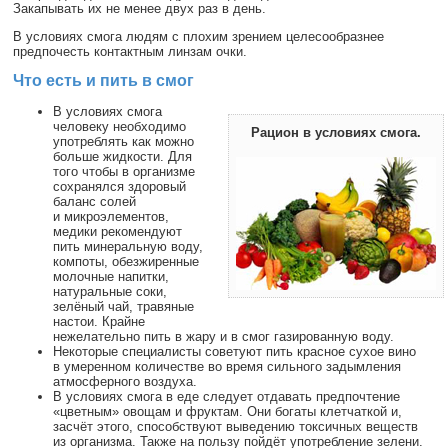
Закапывать их не менее двух раз в день.
В условиях смога людям с плохим зрением целесообразнее
предпочесть контактным линзам очки.
Что есть и пить в смог
В условиях смога
человеку необходимо
Рацион в условиях смога.
употреблять как можно
больше жидкости. Для
того чтобы в организме
сохранялся здоровый
баланс солей
и микроэлементов,
медики рекомендуют
пить минеральную воду,
компоты, обезжиренные
молочные напитки,
натуральные соки,
зелёный чай, травяные
настои. Крайне
нежелательно пить в жару и в смог газированную воду.
Некоторые специалисты советуют пить красное сухое вино
в умеренном количестве во время сильного задымления
атмосферного воздуха.
В условиях смога в еде следует отдавать предпочтение
«цветным» овощам и фруктам. Они богаты клетчаткой и,
засчёт этого, способствуют выведению токсичных веществ
из организма. Также на пользу пойдёт употребление зелени.