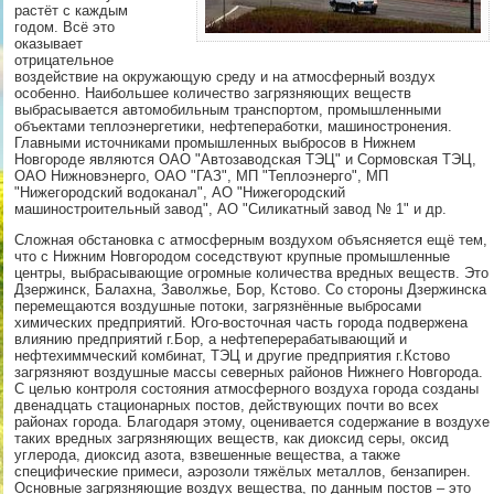
растёт с каждым
годом. Всё это
оказывает
отрицательное
воздействие на окружающую среду и на атмосферный воздух
особенно. Наибольшее количество загрязняющих веществ
выбрасывается автомобильным транспортом, промышленными
объектами теплоэнергетики, нефтепеработки, машиностронения.
Главными источниками промышленных выбросов в Нижнем
Новгороде являются ОАО "Автозаводская ТЭЦ" и Сормовская ТЭЦ,
ОАО Нижновэнерго, ОАО "ГАЗ", МП "Теплоэнерго", МП
"Нижегородский водоканал", АО "Нижегородский
машиностроительный завод", АО "Силикатный завод № 1" и др.
Сложная обстановка с атмосферным воздухом объясняется ещё тем,
что с Нижним Новгородом соседствуют крупные промышленные
центры, выбрасывающие огромные количества вредных веществ. Это
Дзержинск, Балахна, Заволжье, Бор, Кстово. Со стороны Дзержинска
перемещаются воздушные потоки, загрязнённые выбросами
химических предприятий. Юго-восточная часть города подвержена
влиянию предприятий г.Бор, а нефтеперерабатывающий и
нефтехиммческий комбинат, ТЭЦ и другие предприятия г.Кстово
загрязняют воздушные массы северных районов Нижнего Новгорода.
С целью контроля состояния атмосферного воздуха города созданы
двенадцать стационарных постов, действующих почти во всех
районах города. Благодаря этому, оценивается содержание в воздухе
таких вредных загрязняющих веществ, как диоксид серы, оксид
углерода, диоксид азота, взвешенные вещества, а также
специфические примеси, аэрозоли тяжёлых металлов, бензапирен.
Основные загрязняющие воздух вещества, по данным постов – это