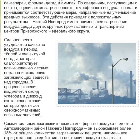
бензапирен, формальдегид и аммиак. По сведениям, поступающим с
постов, оценивается загрязнённость атмосферного воздуха города, и
принимаются соответствующие меры, направленные на уменьшение
вредных выбросов. Эти действия приводят к положительным
результатам – Нижний Новгород имеет наименьшее загрязнение
воздуха среди других крупных промышленных и транспортных
центров Приволжского Федерального округа.
Сильнее всего
ухудшается качество
воздуха в период
тёплой и очень сухой
погоды, которая
благоприятствует
возникновению лесных
пожаров и скоплению
загрязняющих веществ
над городом. В
процессе горения
выделяется оксид
углерода и диоксид
азота, концентрация
которых достигает
сверхнормативных
сезонных значений.
Самым сильным «загрязнителем» атмосферного воздуха является
Автозаводский район Нижнего Новгорода – он выбрасывает более
18% от общего количества загрязняющих веществ, наименьшее
отрицательное воздействие на состояние воздуха оказывают