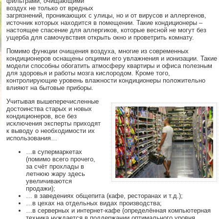
фильтрами, очищающими
воздух не только от вредных
загрязнений, проникающих с улицы, но и от вирусов и аллергенов,
источник которых находится в помещении. Такие кондиционеры –
настоящее спасение для аллергиков, которые весной не могут без
ущерба для самочувствия открыть окно и проветрить комнату.
Помимо функции очищения воздуха, многие из современных
кондиционеров оснащены опциями его увлажнения и ионизации. Такие
модели способны обогатить атмосферу квартиры и офиса полезным
для здоровья и работы мозга кислородом. Кроме того,
контролирующие уровень влажности кондиционеры положительно
влияют на бытовые приборы.
Учитывая вышеперечисленные
достоинства старых и новых
кондиционеров, все без
исключения эксперты приходят
к выводу о необходимости их
использования…
…в супермаркетах
(помимо всего прочего,
за счёт прохлады в
летнюю жару здесь
увеличиваются
продажи);
… в заведениях общепита (кафе, ресторанах и т.д.);
…в цехах на отдельных видах производства;
…в серверных и интернет-кафе (определённая компьютерная
техника нуждается в поддержании оптимального уровня