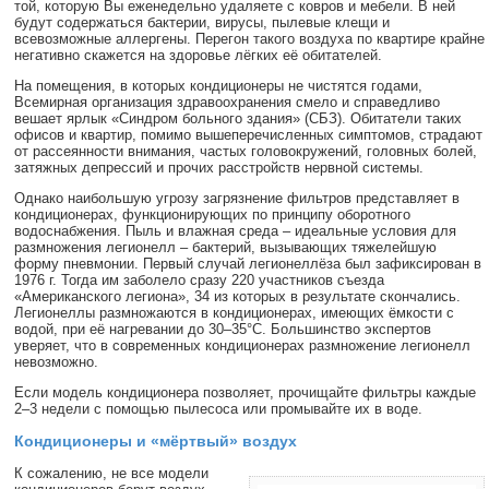
той, которую Вы еженедельно удаляете с ковров и мебели. В ней
будут содержаться бактерии, вирусы, пылевые клещи и
всевозможные аллергены. Перегон такого воздуха по квартире крайне
негативно скажется на здоровье лёгких её обитателей.
На помещения, в которых кондиционеры не чистятся годами,
Всемирная организация здравоохранения смело и справедливо
вешает ярлык «Синдром больного здания» (СБЗ). Обитатели таких
офисов и квартир, помимо вышеперечисленных симптомов, страдают
от рассеянности внимания, частых головокружений, головных болей,
затяжных депрессий и прочих расстройств нервной системы.
Однако наибольшую угрозу загрязнение фильтров представляет в
кондиционерах, функционирующих по принципу оборотного
водоснабжения. Пыль и влажная среда – идеальные условия для
размножения легионелл – бактерий, вызывающих тяжелейшую
форму пневмонии. Первый случай легионеллёза был зафиксирован в
1976 г. Тогда им заболело сразу 220 участников съезда
«Американского легиона», 34 из которых в результате скончались.
Легионеллы размножаются в кондиционерах, имеющих ёмкости с
водой, при её нагревании до 30–35°C. Большинство экспертов
уверяет, что в современных кондиционерах размножение легионелл
невозможно.
Если модель кондиционера позволяет, прочищайте фильтры каждые
2–3 недели с помощью пылесоса или промывайте их в воде.
Кондиционеры и «мёртвый» воздух
К сожалению, не все модели