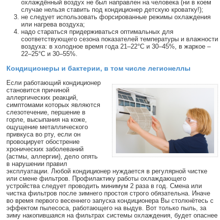
охлаждённый воздух не был направлен на человека (ни в коем
случае нельзя ставить под кондиционер детскую кроватку!);
не следует использовать форсированные режимы охлаждения
или нагрева воздуха;
надо стараться придерживаться оптимальных для
соответствующего сезона показателей температуры и влажности
воздуха: в холодное время года 21–22°C и 30–45%, в жаркое –
22–25°C и 30–55%.
Кондиционеры и бактерии, в том числе легионеллы
Если работающий кондиционер
становится причиной
аллергических реакций,
симптомами которых являются
слезотечение, першение в
горле, высыпания на коже,
ощущение металлического
привкуса во рту, если он
провоцирует обострение
хронических заболеваний
(астмы, аллергии), дело опять
в нарушении правил
эксплуатации. Любой кондиционер нуждается в регулярной чистке
или смене фильтров. Профилактику работы охлаждающего
устройства следует проводить минимум 2 раза в год. Смена или
чистка фильтров после зимнего простоя строго обязательна. Иначе
во время первого весеннего запуска кондиционера Вы столкнётесь с
эффектом пылесоса, работающего на выдув. Вот только пыль, за
зиму накопившаяся на фильтрах системы охлаждения, будет опаснее