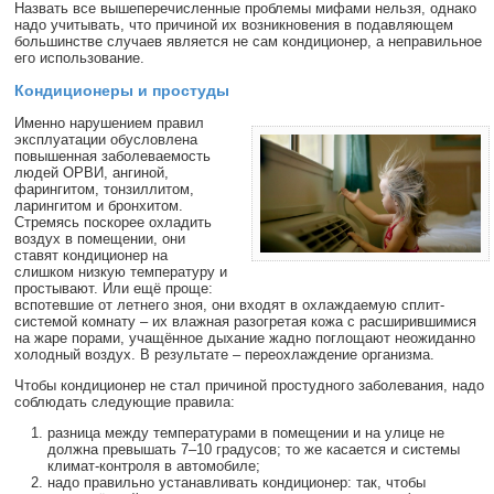
Назвать все вышеперечисленные проблемы мифами нельзя, однако
надо учитывать, что причиной их возникновения в подавляющем
большинстве случаев является не сам кондиционер, а неправильное
его использование.
Кондиционеры и простуды
Именно нарушением правил
эксплуатации обусловлена
повышенная заболеваемость
людей ОРВИ, ангиной,
фарингитом, тонзиллитом,
ларингитом и бронхитом.
Стремясь поскорее охладить
воздух в помещении, они
ставят кондиционер на
слишком низкую температуру и
простывают. Или ещё проще:
вспотевшие от летнего зноя, они входят в охлаждаемую сплит-
системой комнату – их влажная разогретая кожа с расширившимися
на жаре порами, учащённое дыхание жадно поглощают неожиданно
холодный воздух. В результате – переохлаждение организма.
Чтобы кондиционер не стал причиной простудного заболевания, надо
соблюдать следующие правила:
разница между температурами в помещении и на улице не
должна превышать 7–10 градусов; то же касается и системы
климат-контроля в автомобиле;
надо правильно устанавливать кондиционер: так, чтобы