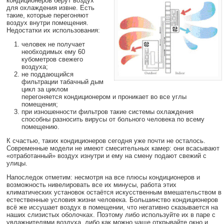
кондиционеров берут воздух
для охлаждения извне. Есть
такие, которые перегоняют
воздух внутри помещения.
Недостатки их использования:
человек не получает
необходимых ему 60
кубометров свежего
воздуха;
не поддающийся
фильтрации табачный дым
цикл за циклом
перегоняется кондиционером и проникает во все углы
помещения;
при изношенности фильтров такие системы охлаждения
способны разносить вирусы от больного человека по всему
помещению.
К счастью, таких кондиционеров сегодня уже почти не осталось.
Современные модели не имеют смесительных камер: они всасывают
«отработанный» воздух изнутри и ему на смену подают свежий с
улицы.
Напоследок отметим: несмотря на все плюсы кондиционеров и
возможность нивелировать все их минусы, работа этих
климатических установок остаётся искусственным вмешательством в
естественные условия жизни человека. Большинство кондиционеров
всё же иссушает воздух в помещении, что негативно сказывается на
наших слизистых оболочках. Поэтому либо используйте их в паре с
увлажнителями воздуха, либо как можно чаще открывайте окно и