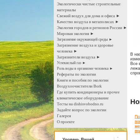
Экологически чистые строительные
материалы
Свежий воздух для дома и офиса ►
Качество воздуха в мегаполисах ►
Экология городов и регионов России ►
Мировая экология ►
Загрязнение окружающей среды ►
Загрязнение воздуха и здоровье
человека ►
В на
Загрязнители воздуха ►
изме
Углекислый газ ►
Все 
лежа
Роль воды в организме человека ►
спро
Рефераты по экологии
Книги и пособия по экологии
Воздухоочистители Bork
Где купить кондиционеры и прочее
климатическое оборудование
Но
Тесты на dishisvobodno.ru
Задайте вопрос по экологии
Галерея
Пр
по
О проекте
ме
пр
Уровень Вашей