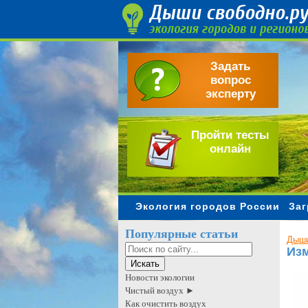
Задать
вопрос
эксперту
Пройти тесты
онлайн
Экология городов России
Заг
Популярные статьи
Дыши
Изм
Новости экологии
Чистый воздух ►
Как очистить воздух