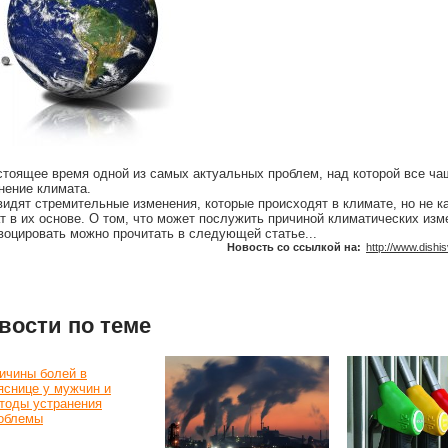
стоящее время одной из самых актуальных проблем, над которой все ч
нение климата.
видят стремительные изменения, которые происходят в климате, но не к
т в их основе. О том, что может послужить причиной климатических изм
воцировать можно прочитать в следующей статье...
Новость со ссылкой на:
http://www.dishi
вости по теме
ичины болей в
яснице у мужчин и
тоды устранения
облемы