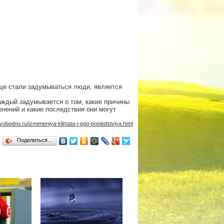
аще стали задумываться люди, является
аждый задумывается о том, какие причины
енений и какие последствия они могут
svobodno.ru/izmeneniya-klimata-i-ego-posledstviya.html
Поделиться…