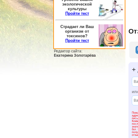
экологической
культуры
Пройти тест
Страдает ли Ваш
От
организм от
токсинов?
Пройти тест
Редактор сайта:
Екатерина Золотарёва
+
ил
Пожа
адре
пись
Комм
посл
знат
бот.
полу
отзы