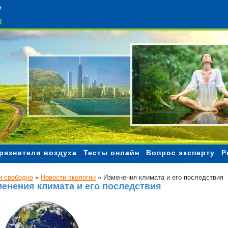
Чистый воздух
рязнители воздуха
Тесты онлайн
Вопрос эксперту
Р
 свободно
»
Новости экологии
»
Изменения климата и его последствия
енения климата и его последствия