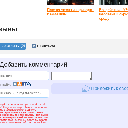
Плохая экология приводит
Воздействие АЗ
к болезням
человека и ок
среду
зывы
Все отзывы (0)
ВКонтакте
Добавить комментарий
и
Войти
Приложить к свое
луйста, указывайте реальный e-mail
с! На данный адрес будет отправлено
мо с активационной ссылкой.
ентарий появится на сайте только
е перехода по этой ссылке. Нам важно
ь, что вы реальный человек, а не спам-
 Кроме того на данный адрес вы будете
чать уведомления об ответах на Ваш
в.