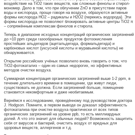
воздействие на TiO2 таких веществ, как сложные фенолы и стирол-
мономер. Дело в том, что при облучении ZnO в присутствии паров
воды и кислорода, проще говоря на воздухе, образуются активные
формы кислорода НО2 – радикалы и Н2О2 (перекись водорода). Эти
формы кислорода не позволяют блокировать активные центры TiO2 π
– сопряжённым комплексам фенолов и стирола.
Теперь в диапазоне исходных концентраций органических загрязнений
до ≈10 ppm среди газообразных продуктов фотоокисления
простейших альдегидов (ацетальдегида, формальдегида) и
карбоновых кислот (уксусной кислоты и муравьиной кислоты) не
обнаруживается.
Открытие российских учёных позволило вновь говорить о том, что
TiO2-фотокатализ – один из самых недорогих, но эффективных
методов очистки воздуха.
Суммарная концентрация органических загрязнений выше 1-2 ppm, в
течение длительного времени в помещении, где живут люди,
существовать не должна. Если загрязнений больше, помещение
становится некомфортным и даже необитаемым.
Вернёмся к исследованию, проведённому под руководством доктора
J. Hodgson. Помните, в первом выводе он доказал эффективность
фотокатализа при очистке воздуха практически от всех типов
органических загрязнений на уровне ppb, то есть миллиардных
долей. А что это значит для обычных людей? Возможность защитить
себя от вирусов и бактерий, очистить воздух от вредных для
здоровья веществ, аллергенов и т.д.