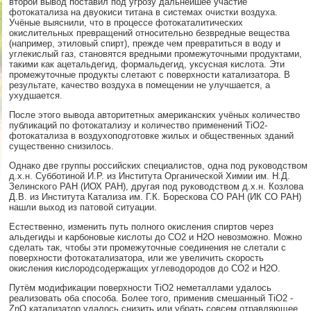
второй вывод поставил под угрозу дальнейшее участие
фотокатализа на двуокиси титана в системах очистки воздуха.
Учёные выяснили, что в процессе фотокаталитических
окислительных превращений относительно безвредные вещества
(например, этиловый спирт), прежде чем превратиться в воду и
углекислый газ, становятся вредными промежуточными продуктами,
такими как ацетальдегид, формальдегид, уксусная кислота. Эти
промежуточные продукты слетают с поверхности катализатора. В
результате, качество воздуха в помещении не улучшается, а
ухудшается.
После этого вывода авторитетных американских учёных количество
публикаций по фотокатализу и количество применений TiO2-
фотокатализа в воздухоподготовке жилых и общественных зданий
существенно снизилось.
Однако две группы российских специалистов, одна под руководством
д.х.н. Субботиной И.Р. из Института Органической Химии им. Н.Д.
Зелинского РАН (ИОХ РАН), другая под руководством д.х.н. Козлова
Д.В. из Института Катализа им. Г.К. Борескова СО РАН (ИК СО РАН)
нашли выход из патовой ситуации.
Естественно, изменить путь полного окисления спиртов через
альдегиды и карбоновые кислоты до CO2 и Н2О невозможно. Можно
сделать так, чтобы эти промежуточные соединения не слетали с
поверхности фотокатализатора, или же увеличить скорость
окисления кислородсодержащих углеводородов до CO2 и H2O.
Путём модификации поверхности TiO2 неметаллами удалось
реализовать оба способа. Более того, применив смешанный TiO2 -
ZnO катализатор удалось снизить или убрать совсем отравляющее