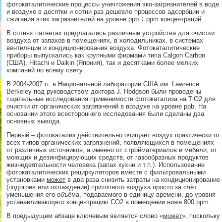
фотокаталитические процессы уничтожения эко-загрязнителей в воде
и воздухе в десятки и сотни раз дешевле процессов адсорбции и
сжигания этих загрязнителей на уровне ppb ÷ ppm концентраций.
В сотнях патентах предлагались различные устройства для очистки
воздуха от запахов в помещениях, в холодильниках, в системах
вентиляции и кондиционирования воздуха. Фотокаталитические
приборы выпускались как крупными фирмами типа Calgon Carbon
(США), Hitachi и Daikin (Япония), так и десятками более мелких
компаний по всему свету.
В 2004-2007 гг. в Национальной лаборатории США им. Lawrence
Berkeley под руководством доктора J. Hodgson были проведены
тщательные исследования применимости фотокатализа на TiO2 для
очистки от органических загрязнений в воздухе на уровне ppb. На
основании этого всестороннего исследования были сделаны два
основных вывода.
Первый – фотокатализ действительно очищает воздух практически от
всех типов органических загрязнений, появляющихся в помещениях
от различных источников, а именно от стройматериалов и мебели, от
моющих и дезинфицирующих средств, от газообразных продуктов
жизнедеятельности человека (запах кухни и т.п.). Использование
фотокаталитических рециркуляторов вместе с фильтровальными
установками
может
в два раза снизить затраты на кондиционирование
(подогрев или охлаждение) приточного воздуха просто за счёт
уменьшения его объёма, подаваемого в единицу времени, до уровня
устанавливающего концентрацию CO2 в помещении ниже 800 ppm.
В предыдущем абзаце ключевым является слово «
может
», поскольку