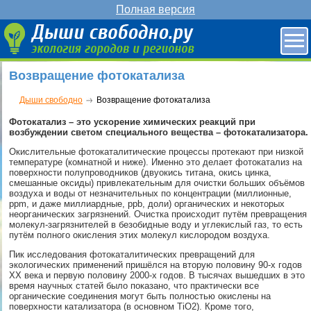
Полная версия
Возвращение фотокатализа
Дыши свободно
Возвращение фотокатализа
Фотокатализ – это ускорение химических реакций при
возбуждении светом специального вещества – фотокатализатора.
Окислительные фотокаталитические процессы протекают при низкой
температуре (комнатной и ниже). Именно это делает фотокатализ на
поверхности полупроводников (двуокись титана, окись цинка,
смешанные оксиды) привлекательным для очистки больших объёмов
воздуха и воды от незначительных по концентрации (миллионные,
ppm, и даже миллиардные, ppb, доли) органических и некоторых
неорганических загрязнений. Очистка происходит путём превращения
молекул-загрязнителей в безобидные воду и углекислый газ, то есть
путём полного окисления этих молекул кислородом воздуха.
Пик исследования фотокаталитических превращений для
экологических применений пришёлся на вторую половину 90-х годов
ХХ века и первую половину 2000-х годов. В тысячах вышедших в это
время научных статей было показано, что практически все
органические соединения могут быть полностью окислены на
поверхности катализатора (в основном TiO2). Кроме того,