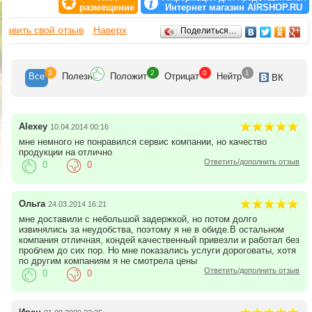
Доставка: мы осуществляем доставку в пределах МКАД , а так как
размещение
Интернет магазин AIRSHOP.RU
мы ценим Ваше время, то стремимся привезти Ваш заказ в
Отзывы
максимально короткие сроки.
бавить свой отзыв
Наверх
Поделиться…
Приобретя у нас товар, Вы получите на него все необходимые
документы.
3
2
0
1
Все
Полезн
Положит
Отрицат
Нейтр
ВК
Нам нравится дарить Вам качественный сервис и создавать хорошее
настроение. Мы заботимся о наших постоянных клиентах, а также
стремимся приобрести новых!
Alexey
10.04.2014 00:16
мне немного не понравился сервис компании, но качество
продукции на отлично
Ответить/дополнить отзыв
0
0
Ольга
24.03.2014 16:21
мне доставили с небольшой задержкой, но потом долго
извинялись за неудобства, поэтому я не в обиде.В остальном
компания отличная, кондей качественный привезли и работал без
проблем до сих пор. Но мне показались услуги дороговаты, хотя
по другим компаниям я не смотрела цены
Ответить/дополнить отзыв
0
0