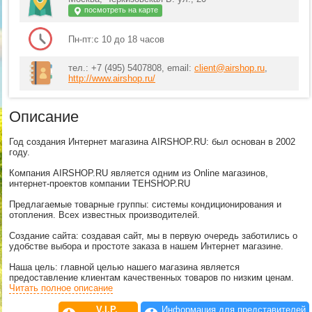
посмотреть на карте
Пн-пт:с 10 до 18 часов
тел.: +7 (495) 5407808, email:
client@airshop.ru
,
http://www.airshop.ru/
Описание
Год создания Интернет магазина AIRSHOP.RU: был основан в 2002
году.
Компания AIRSHOP.RU является одним из Online магазинов,
интернет-проектов компании TEHSHOP.RU
Предлагаемые товарные группы: системы кондиционирования и
отопления. Всех известных производителей.
Создание сайта: создавая сайт, мы в первую очередь заботились о
удобстве выбора и простоте заказа в нашем Интернет магазине.
Наша цель: главной целью нашего магазина является
предоставление клиентам качественных товаров по низким ценам.
Наша работа строится на вежливом общении с покупателями,
Читать полное описание
помощи при выборе товара, быстрой доставке.
V.I.P.
Информация для представителей