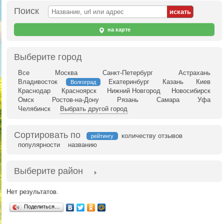
Поиск
на карте
Выберите город
Все
Москва
Санкт-Петербург
Астрахань
Владивосток
Екатеринбург
Казань
Киев
Волгоград
Краснодар
Красноярск
Нижний Новгород
Новосибирск
Омск
Ростов-на-Дону
Рязань
Самара
Уфа
Челябинск
Выбрать другой город
Сортировать по
количеству отзывов
рейтингу
популярности
названию
Выберите район
Нет результатов.
Поделиться…