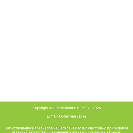
Copyright © dishisvobodno.ru 2007 -
2026
E-mail:
Обратная связь
Заимствование материалов нашего сайта возможно только при условии
указания авторства и размещения активной ссылки на авторов.