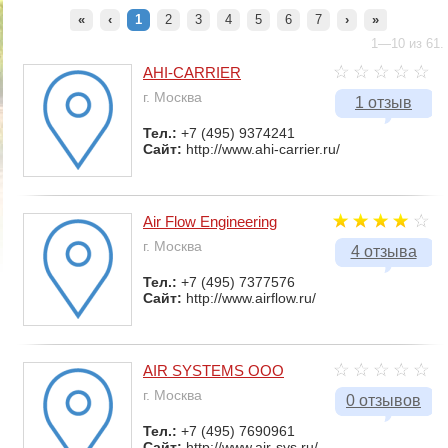
«
‹
1
2
3
4
5
6
7
›
»
1—10 из 61.
AHI-CARRIER
г. Москва
1 отзыв
Тел.:
+7 (495) 9374241
Сайт:
http://www.ahi-carrier.ru/
Air Flow Engineering
г. Москва
4 отзыва
Тел.:
+7 (495) 7377576
Сайт:
http://www.airflow.ru/
AIR SYSTEMS ООО
г. Москва
0 отзывов
Тел.:
+7 (495) 7690961
Сайт:
http://www.air-sys.ru/