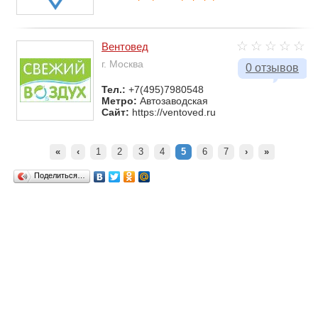
Вентовед
г. Москва
0 отзывов
Тел.:
+7(495)7980548
Метро:
Автозаводская
Сайт:
https://ventoved.ru
«
‹
1
2
3
4
5
6
7
›
»
Поделиться…