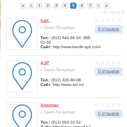
«
‹
1
2
3
4
5
6
7
›
»
41—50 из 61.
K&K
г. Санкт-Петербург
0 отзывов
Тел.:
(812) 944-86-54, 388-
01-55
Сайт:
http://www.kandk-spb.com/
АЭР
г. Санкт-Петербург
0 отзывов
Тел.:
(812) 320-80-08
Сайт:
http://www.aer.ru/
Аэроград
г. Санкт-Петербург
0 отзывов
Тел.:
(812) 654-32-52
Сайт:
http://www.airgrad.ru/