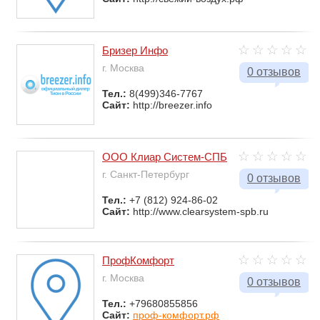
Бризер Инфо
г. Москва
0 отзывов
Тел.:
8(499)346-7767
Сайт:
http://breezer.info
ООО Клиар Систем-СПБ
г. Санкт-Петербург
0 отзывов
Тел.:
+7 (812) 924-86-02
Сайт:
http://www.clearsystem-spb.ru
ПрофКомфорт
г. Москва
0 отзывов
Тел.:
+79680855856
Сайт:
проф-комфорт.рф