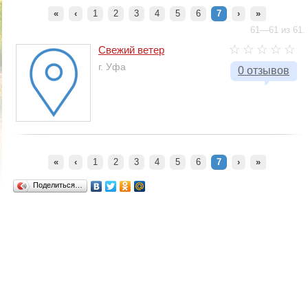
«
‹
1
2
3
4
5
6
7
›
»
61—61 из 61.
Свежий ветер
г. Уфа
0 отзывов
«
‹
1
2
3
4
5
6
7
›
»
Поделиться…